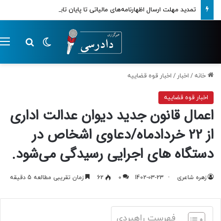
تمدید مهلت ارسال اظهارنامه‌های مالیاتی تا پایان تابستان 1405
تغییر پوسته
م
جستجو ب
خانه
/
اخبار
/
اخبار قوه قضاییه
اخبار قوه قضاییه
اعمال قانون جدید دیوان عدالت اداری
از 22 خردادماه/دعاوی اشخاص در
دستگاه های اجرایی رسیدگی می‌شود.
زهره شاعری
1402-03-23
0
62
زمان تقریبی مطالعه 5 دقیقه
فهرست راهبردی