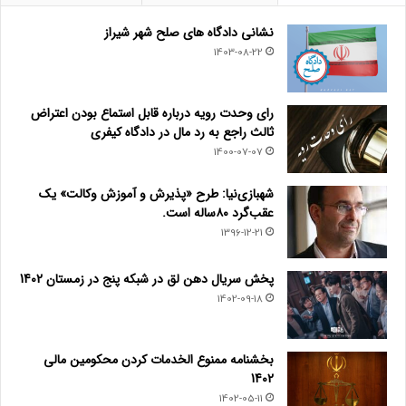
نشانی دادگاه های صلح شهر شیراز
1403-08-22
رای وحدت رویه درباره قابل استماع بودن اعتراض
ثالث راجع به رد مال در دادگاه کیفری
1400-07-07
شهبازی‌نیا: طرح «پذیرش و آموزش وکالت» یک
عقب‌گرد ۸۰ساله است.
1396-12-21
پخش سریال دهن لق در شبکه پنج در زمستان 1402
1402-09-18
بخشنامه ممنوع الخدمات کردن محکومین مالی
1402
1402-05-11