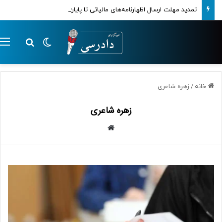
تمدید مهلت ارسال اظهارنامه‌های مالیاتی تا پایان تابستان 1405
تغییر پوسته
م
جستجو ب
خانه
/
زهره شاعری
زهره شاعری
وبسایت