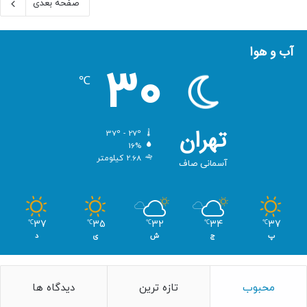
صفحه بعدی
آب و هوا
30
℃
تهران
37º - 27º
16%
2.68 کیلومتر
آسمانی صاف
37
35
32
34
37
℃
℃
℃
℃
℃
پ
ج
ش
ی
د
محبوب
تازه ترین
دیدگاه ها