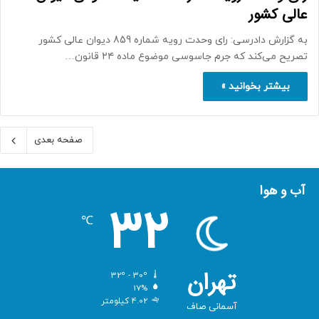
عالی کشور
به گزارش دادرسی: رای وحدت رویه شماره 859 دیوان عالی کشور
تصریح می‌کند که جرم جاسوسی موضوع ماده ۲۴ قانون…
بیشتر بخوانید »
صفحه بعدی
آب و هوا
32
℃
تهران
32º - 30º
17%
4.02 کیلومتر
آسمانی صاف