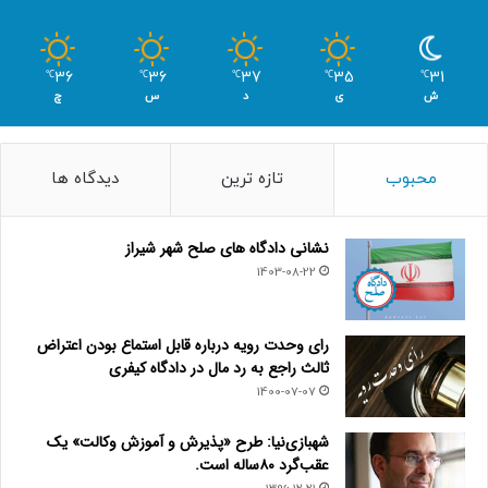
36
36
37
35
31
℃
℃
℃
℃
℃
ش
ی
د
س
چ
محبوب
تازه ترین
دیدگاه ها
نشانی دادگاه های صلح شهر شیراز
1403-08-22
رای وحدت رویه درباره قابل استماع بودن اعتراض
ثالث راجع به رد مال در دادگاه کیفری
1400-07-07
شهبازی‌نیا: طرح «پذیرش و آموزش وکالت» یک
عقب‌گرد ۸۰ساله است.