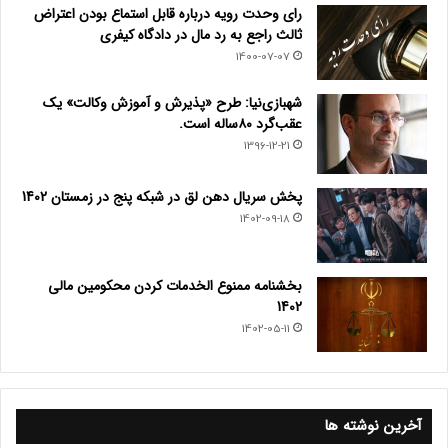
رای وحدت رویه درباره قابل استماع بودن اعتراض
ثالث راجع به رد مال در دادگاه کیفری
1400-07-07
شهبازی‌نیا: طرح «پذیرش و آموزش وکالت» یک
عقب‌گرد ۸۰ساله است.
1396-12-21
پخش سریال دهن لق در شبکه پنج در زمستان 1402
1402-09-18
بخشنامه ممنوع الخدمات کردن محکومین مالی
1402
1402-05-11
آخرین نوشته ها