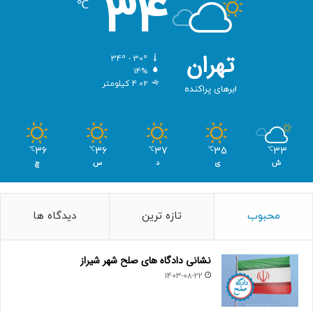
34
℃
تهران
34º - 30º
14%
4.02 کیلومتر
ابرهای پراکنده
36
36
37
35
33
℃
℃
℃
℃
℃
ش
ی
د
س
چ
محبوب
تازه ترین
دیدگاه ها
نشانی دادگاه های صلح شهر شیراز
1403-08-22