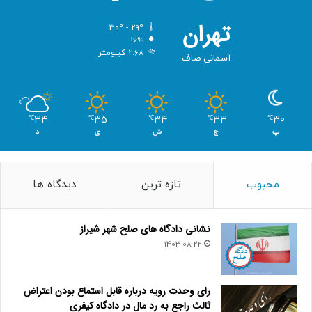
تهران
30º - 29º
16%
2.68 کیلومتر
آسمانی صاف
34
35
34
33
30
℃
℃
℃
℃
℃
پ
ج
ش
ی
د
محبوب
تازه ترین
دیدگاه ها
نشانی دادگاه های صلح شهر شیراز
1403-08-22
رای وحدت رویه درباره قابل استماع بودن اعتراض
ثالث راجع به رد مال در دادگاه کیفری