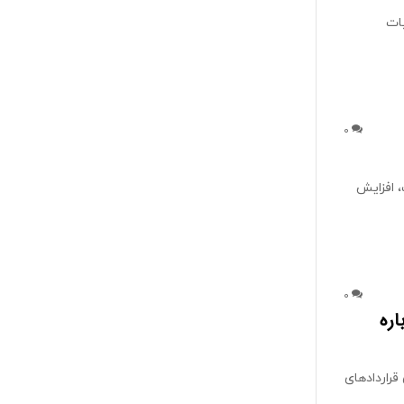
یات
0
 افزایش
0
اره
قراردادهای