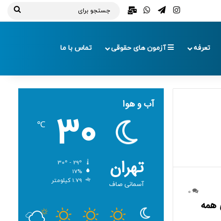
تلگرام
اینستاگرام
واتس آپ
ایمیل
جستج
برای
تعرفه
آزمون های حقوقی
تماس با ما
آب و هوا
30
℃
تهران
30º - 29º
17%
1.79 کیلومتر
آسمانی صاف
0
 همه