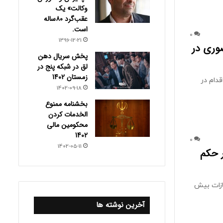
وکالت» یک
عقب‌گرد ۸۰ساله
است.
0
1396-12-21
صوری در
پخش سریال دهن
لق در شبکه پنج در
زمستان 1402
قدام در
1402-09-18
بخشنامه ممنوع
الخدمات کردن
محکومین مالی
1402
0
1402-05-11
 حکم
ازات بیش
آخرین نوشته ها