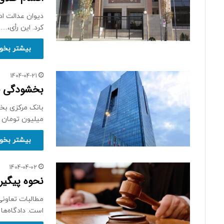
دیوان عدالت اد
کرد. این رأی،…
بیشتر بخوا
1404-04-21
بخشودگی جریمه وجه
میلیون تومان را
بیشتر بخوا
1404-04-02
نحوه پیگیر
مطالبات تعاونی
است. دادگاه‌ها