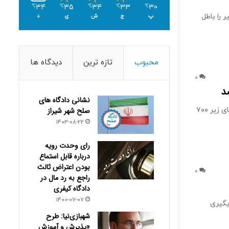
34
35
34
33
30
℃
℃
℃
℃
℃
 را باطل
پ
ج
ش
ی
د
محبوب
تازه ترین
دیدگاه ها
0
نشانی دادگاه های
بانک مرکزی بخشودگی جریمه وجه التزام تسهیلات ازدواج، فرزندآوری، ودیعه مسکن و وام‌های زیر ۷۰۰
صلح شهر شیراز
1403-08-22
رای وحدت رویه
درباره قابل استماع
بودن اعتراض ثالث
0
راجع به رد مال در
دادگاه کیفری
1400-07-07
یگیری
شهبازی‌نیا: طرح
«پذیرش و آموزش