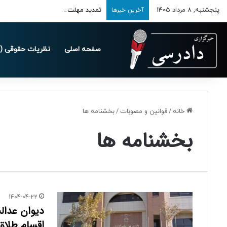
پنجشنبه, 8 مرداد 1405
تمدید مهلت ارسال اظهارنامه‌های مالیاتی 
آخرین خبرها
صفحه اصلی
نظریات حقوقی (د
خانه
/
قوانین و مصوبات
/
بخشنامه ها
بخشنامه ها
1404-04-22
دیوان عدالت
اقسام طلاق