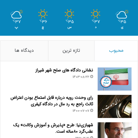
37
36
35
37
35
℃
℃
℃
℃
℃
ی
د
س
چ
پ
محبوب
تازه ترین
دیدگاه ها
نشانی دادگاه های صلح شهر شیراز
1403-08-22
رای وحدت رویه درباره قابل استماع بودن اعتراض
ثالث راجع به رد مال در دادگاه کیفری
1400-07-07
شهبازی‌نیا: طرح «پذیرش و آموزش وکالت» یک
عقب‌گرد ۸۰ساله است.