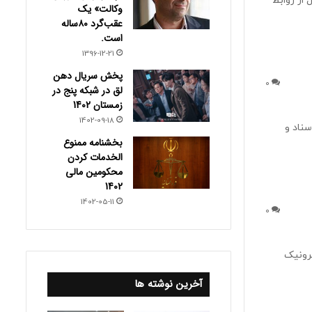
ه نقل از روابط
وکالت» یک
عقب‌گرد ۸۰ساله
است.
1396-12-21
پخش سریال دهن
0
لق در شبکه پنج در
زمستان 1402
1402-09-18
 سال 1401 سازمان ثبت اسناد و
بخشنامه ممنوع
الخدمات کردن
محکومین مالی
1402
1402-05-11
0
رونیک
آخرین نوشته ها