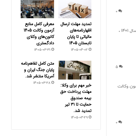
0
تمدید مهلت ارسال
معرفی کامل منابع
اظهارنامه‌های
آزمون وکالت 1405
به گزارش دادرسی نت؛ بر اساس آگهی ثبت نام آزمون جذب مترجم رسمی قوه قضائیه در سال 1401 ،
مالیاتی تا پایان
کانون‌های وکلای
تابستان 1405
دادگستری
1405-03-31
1405-04-02
متن کامل تفاهم‌نامه
5
پایان جنگ ایران و
آمریکا منتشر شد.
1405-03-28
خبر مهم برای وکلا:
مون وکالت
مهلت پرداخت حق
بیمه صندوق
حمایت تا ۳۱ تیر
تمدید شد.
1405-03-29
0