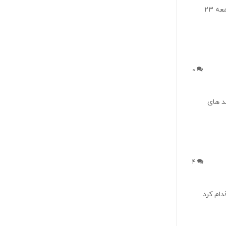
به گزارش دادرسی؛. ثبت‌نام آزمون EPT خرداد ماه 1401 دانشگاه آزاد اسلامی تا ساعت ۲۴ جمعه ۲۳
0
د های
4
نسبت به انتشار آگهی آزمون وکالت 1401 خود اقدام کرد.