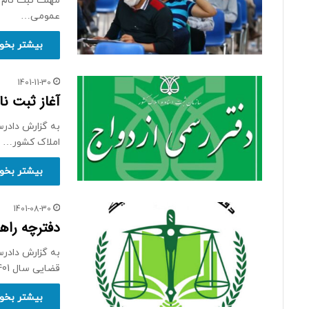
عمومی…
بیشتر بخوا
1401-11-30
آغاز ثبت نا
املاک کشور…
بیشتر بخوا
1401-08-30
دفترچه راهن
به گزارش دادر
قضایی سال 1401، دفترچه…
بیشتر بخوا