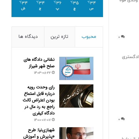
کالت مرکز وکلای قوه
34
34
36
35
34
℃
℃
℃
℃
℃
س
چ
پ
ج
ش
محبوب
تازه ترین
دیدگاه ها
0
سان رسمی دادگستری
نشانی دادگاه های
صلح شهر شیراز
1403-08-22
رای وحدت رویه
درباره قابل استماع
بودن اعتراض ثالث
راجع به رد مال در
دادگاه کیفری
0
1400-07-07
شهبازی‌نیا: طرح
«پذیرش و آموزش