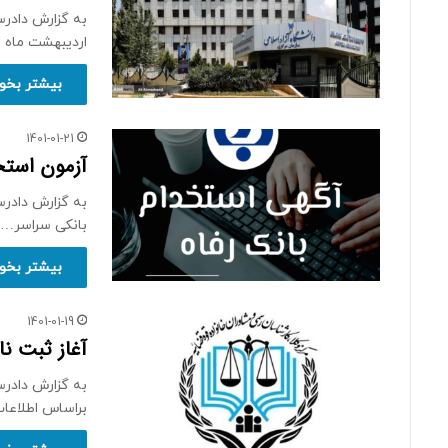
اردیبهشت ماه 
بیشتر بخوا
1401-01-21
آزمون استخد
به گزارش دادرس
بانکی سراسر…
بیشتر بخوا
1401-01-19
آغاز ثبت نام آزم
براساس اطلاع