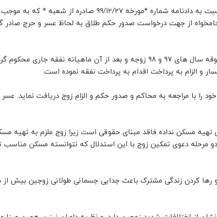
فرجام خواهی اقای ر. ح. و م. م. پ. به وکالت از س. س. ا. نسبت به دادنامه شماره *مورخه ۹۹/۱۲/۲۷ صادره از شعبه *
جامخواه از جهت درخواست صدور حکم طلاق به لحاظ عسر و حرج صادر گرد
زیرا اولا مطابق دادنامه قطعی صادره زوج به پرداخت نفقه معوقه سال های ۹۷ و ۹۸ زوجه و بعد از آن ماهیانه نفقه ج
ار و الزام به پرداخت اقدام به پرداخت نفقه نموده است.
د را با مراجعه به محاکم و صدور حکم و الزام زوج دریافت نماید. عسر 
ای تهیه مسکن نداده فاقد مبنای حقوقی است زیرا زوج ملزم به تهیه م
ر دو مرحله دعوی تمکین زوج با این استدلال که نتوانسته مسکن مناسب ت
و رها کردن زندگی مشترک باعث جدایی جسمانی طولانی زوجین بیش از 