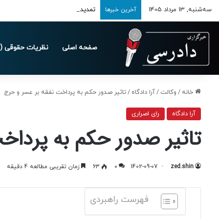
سه‌شنبه, 13 مرداد 1405
تمدید مهلت ارسال اظهارنامه‌های مالیاتی
آخرین خبرها
صفحه اصلی
نظریات حقوقی (د
خانه
/
وکالت
/
آرا دادگاه
/
تاثیر صدور حکم به پرداخت نفقه بر عسر و حرج
آرا دادگاه
رای اصراری
تاثیر صدور حکم به پرداخ
zed.shin
1402-09-07
0
63
زمان تقریبی مطالعه 4 دقیقه
فهرست راهبردی