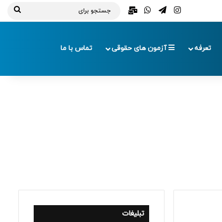
تلگرام
اینستاگرام
واتس آپ
ایمیل
جستج
برای
تعرفه
آزمون های حقوقی
تماس با ما
تبلیغات