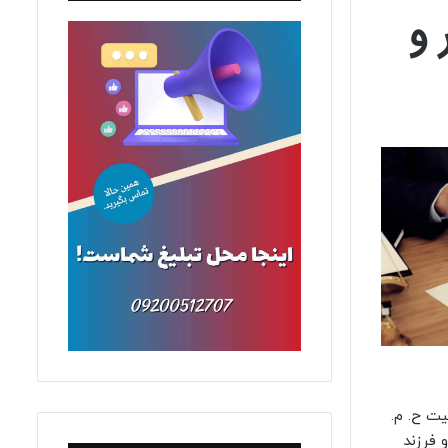
 و
ه طلاق به طرفیت ح. م.
نفقه موکل و فرزند