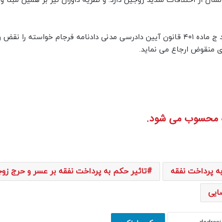
عاوی متعدد بین زوجین بشرح صفحه ۱۰۵ پرونده نشان از اختلافات شدید زوجین دارد. و نظریه داوران نیز بر همین م
لذا باتوجه به مراتب ذکر شده مستندا به بند ۲ ماده ۳۷۱ و بند ج ماده ۴۰۱ قانون آیین دادرسی مدنی دادنامه فرجام خواسته 
 منقوض ارجاع می نماید.
جه محسوب می شود.
به پرداخت نفقه
تاثیر حکم به پرداخت نفقه بر عسر و حرج زو
ضایی