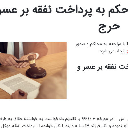
حکم به پرداخت نفقه بر عسر
حرج
 با مراجعه به محاکم و صدور
ایجاد می شود.
خت نفقه بر عسر و
در این پرونده در این پرونده ر. ح. ومری. م. پ. به وکالت از س. س. ا. در مورخه ۹۹/۶/۱۳ با تقدیم دادخواست به خواست
طرح دعوی نموده و اعلام کرده موکل در ۷۸/۴/۱۹ با خوانده ازدواج نموده و یک فرزند ۱۳ ساله دارند. لیکن خوانده از پرداخت 