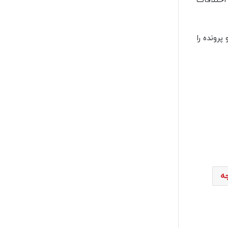
بنا و اختلافات
را نقض و پرونده را
جه