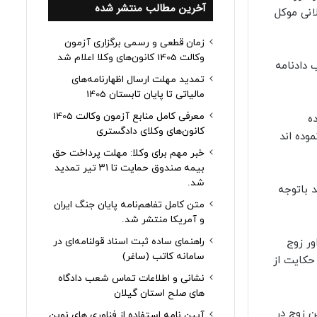
آخرین مطالب منتشر شده
انی موکل
زمان قطعی و رسمی برگزاری آزمون
وکالت 1405 کانون‌های وکلا اعلام شد
موجب دادنامه
تمدید مهلت ارسال اظهارنامه‌های
مالیاتی تا پایان تابستان 1405
معرفی کامل منابع آزمون وکالت 1405
عوی وی رد شده
کانون‌های وکلای دادگستری
د نموده اند
خبر مهم برای وکلا: مهلت پرداخت حق
بیمه صندوق حمایت تا ۳۱ تیر تمدید
شد.
 باتوجه
متن کامل تفاهم‌نامه پایان جنگ ایران
و آمریکا منتشر شد.
راهنمای ساده ثبت اسناد قولنامه‌ای در
 نموده است. نفقه زوجه مطابق اعلام شورای حل اختلاف تا مورخه ۹۹/۸/۹ پرداخت شده است.ص ۹۱ داور زوج
سامانه کاتب (ساغر)
لاق دارد. لیکن داور زوجه نظر به عدم سازش داده است. برگ ۱۰۵ پرونده حکایت از
نشانی و اطلاعات تماس شعب دادگاه
های صلح استان گیلان
۹۹/ باتوجه به رد دعوی تمکین زوج در
آیین نامه استفاده از فناوری های نوین