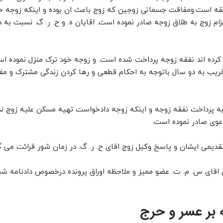
فقه است.ومفاقت جسمانی زوجین که زوج باعث ان بوده و اینکه زوجه ح
ام زوج به طلاق زوجه صادر نموده است. اقایان ه. و ح. ر. گ. نسبت به د
ی زوج اعلام کرده اند نفقه زوجه پرداخت شده است. و زوجه خود ترک منزل نموده 
ب به دو سال باتوجه به احکام قطعی و رها کردن زندگی مشترک و مف
نظر به موجب دادنامه شماره *۹۹/۱۲/۲۷ باتوجه به پرداخت نفقه زوجه و اینکه زوجه دادخواست تهیه مسکن علیه ز
دعوی صادر نموده است.
قدیمی ایشان و پاسخ وکیل زوج اقای ح. ر. گ. در زمان شور قرائت می گر
 اقای س. م. ت. عضو ممیز و ملاحظه اوراق پرونده درخصوص دادنامه شما
ه بر عسر و حرج