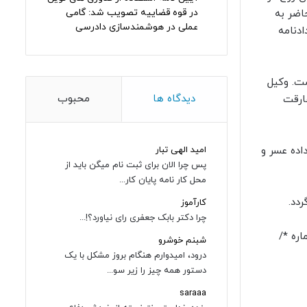
در قوه قضاییه تصویب شد: گامی
اضر به
عملی در هوشمندسازی دادرسی
ادنامه
است. وکیل
دیدگاه ها
محبوب
ارقت
امید الهی تبار
وج نداده عسر و
پس چرا الان برای ثبت نام میگن باید از
محل کار نامه پایان کار...
دد.
کارآموز
چرا دکتر بابک جعفری رای نیاورد؟!...
ره */
شبنم خوشرو
درود، امیدوارم هنگام بروز مشکل با یک
دستور همه چیز را زیر سو...
saraaa