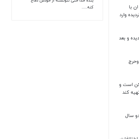
بنده خدا حتی نتونسته از خودش دفاع
 که به موجب ان با
کنه......
یده وارد
اری محکوم گردیده و بعد
وحرج
سکن است و
هیه کند
دو سال