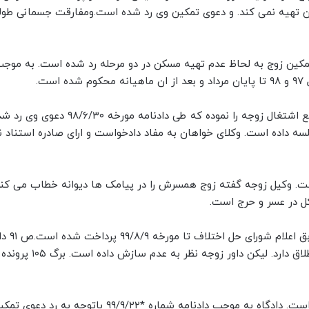
کن تهیه نمی کند. و دعوی تمکین وی رد شده است.ومفارقت جسمانی طول
ه مورخه ۹۷/۷/۸ و *( ص ۲۱-۲۲-۲۴ ) دعوی تمکین زوج به لحاظ عدم تهیه مسکن در دو مرحله رد شده است. به 
اجراییه نفقه در *صادر گردیده است.ص ۳۴ ) زوج تقاضای منع اشتغال زوجه را نموده که طی دادنامه مورخه ۹۸/۶/۳۰ د
 ۱۲ دادگاه خانواده *در ۹۹/۶/۲۴ تشکیل جلسه داده است. وکلای خواهان به مفاد دادخواست و ارای صادره استنا
. وکیل زوجه گفته زوج همسرش را در پیامک ها دیوانه خطاب می کند
ل در عسر و حرج است.
دادگاه قرار ارجاع به داوری صادر
اعلام کرده ایشان حاضر به طلاق نیست لیکن زوجه اصرار به ط
قاضی مشاور بشرح ص ۱۲۲ نظر به بطلان دعوی خواهان داده است. دادگاه به موجب دادنامه شماره *۹/۲۲