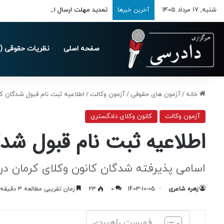
شنبه, 17 مرداد 1405
تمدید مهلت ارسال اظهارنامه‌های مالیاتی تا 
آخرین خبرها
صفحه اصلی
نظریات حقوقی (د
خانه
/
آزمون های حقوقی
/
آزمون وکالت
/
اطلاعیه ثبت نام قبول شدگان کانو
آزمون وکالت
کانون وکلای دادگستری
اطلاعیه ثبت نام قبول شدگا
اسامی پذیرفته شدگان کانون وکلای کرمان در آز
زهره شاعری
1403-10-05
0
23
زمان تقریبی مطالعه 3 دقیقه
فهرست راهبردی