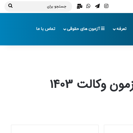
تلگرام
اینستاگرام
واتس آپ
ایمیل
جستج
برای
تعرفه
آزمون های حقوقی
تماس با ما
ن وکالت 1403