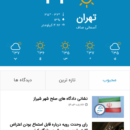
تهران
35º - 32º
13%
4.92 کیلومتر
آسمانی صاف
37
36
35
37
35
℃
℃
℃
℃
℃
ی
د
س
چ
پ
محبوب
تازه ترین
دیدگاه ها
نشانی دادگاه های صلح شهر شیراز
1403-08-22
رای وحدت رویه درباره قابل استماع بودن اعتراض