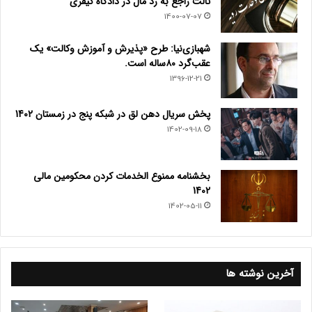
ثالث راجع به رد مال در دادگاه کیفری
1400-07-07
شهبازی‌نیا: طرح «پذیرش و آموزش وکالت» یک
عقب‌گرد ۸۰ساله است.
1396-12-21
پخش سریال دهن لق در شبکه پنج در زمستان 1402
1402-09-18
بخشنامه ممنوع الخدمات کردن محکومین مالی
1402
1402-05-11
آخرین نوشته ها