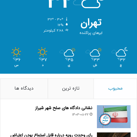
32
تهران
32º - 30º
16%
2.68 کیلومتر
ابرهای پراکنده
36
37
35
33
32
℃
℃
℃
℃
℃
ج
ش
ی
د
س
محبوب
تازه ترین
دیدگاه ها
نشانی دادگاه های صلح شهر شیراز
1403-08-22
رای وحدت رویه درباره قابل استماع بودن اعتراض