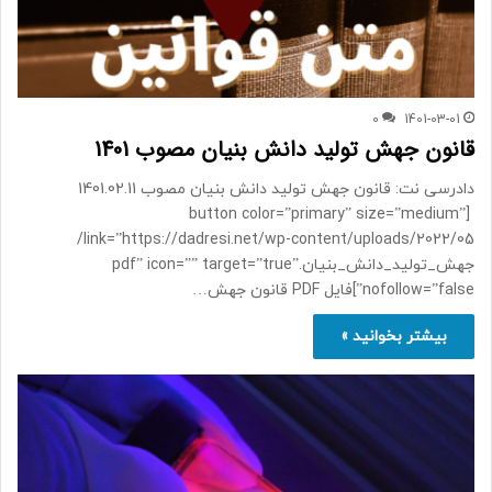
0
1401-03-01
قانون جهش تولید دانش بنیان مصوب 1401
دادرسی نت: قانون جهش تولید دانش بنیان مصوب 1401.02.11
[button color=”primary” size=”medium”
link=”https://dadresi.net/wp-content/uploads/2022/05/
جهش_تولید_دانش_بنیان.pdf” icon=”” target=”true”
nofollow=”false”]فایل PDF قانون جهش…
بیشتر بخوانید »