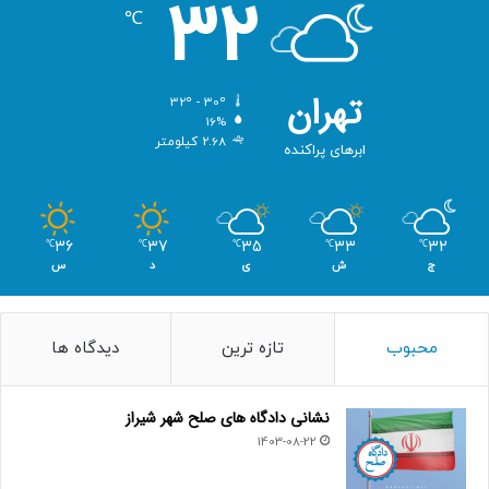
32
℃
تهران
32º - 30º
16%
2.68 کیلومتر
ابرهای پراکنده
36
37
35
33
32
℃
℃
℃
℃
℃
ج
ش
ی
د
س
محبوب
تازه ترین
دیدگاه ها
نشانی دادگاه های صلح شهر شیراز
1403-08-22