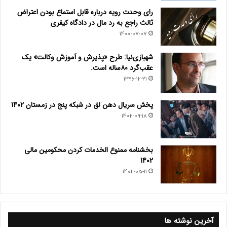
رای وحدت رویه درباره قابل استماع بودن اعتراض
ثالث راجع به رد مال در دادگاه کیفری
1400-07-07
شهبازی‌نیا: طرح «پذیرش و آموزش وکالت» یک
عقب‌گرد ۸۰ساله است.
1396-12-21
پخش سریال دهن لق در شبکه پنج در زمستان 1402
1402-09-18
بخشنامه ممنوع الخدمات کردن محکومین مالی
1402
1402-05-11
آخرین نوشته ها