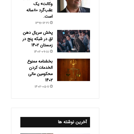
وکالت» یک
عقب‌گرد ۸۰ساله
است.
1396-12-21
پخش سریال دهن
لق در شبکه پنج در
زمستان 1402
1402-09-18
بخشنامه ممنوع
الخدمات کردن
محکومین مالی
1402
1402-05-11
آخرین نوشته ها