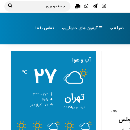
تلگرام
اینستاگرام
واتس آپ
ایمیل
جستج
برای
تعرفه
آزمون های حقوقی
تماس با ما
آب و هوا
27
℃
تهران
34º - 27º
26%
1.79 کیلومتر
ابرهای پراکنده
0