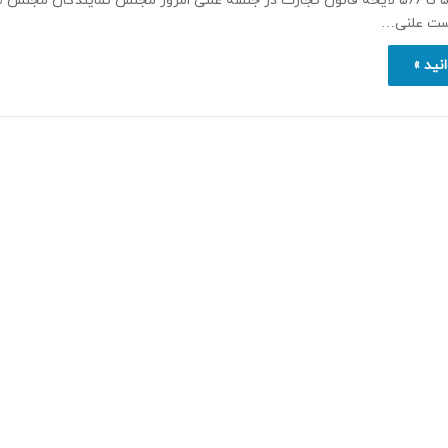
اصلاح مواد 537 تا 566 لایحه قانون تجارت در جلسه علنی امروز مجلس نمایندگان مجلس
ست علنی…
نید »