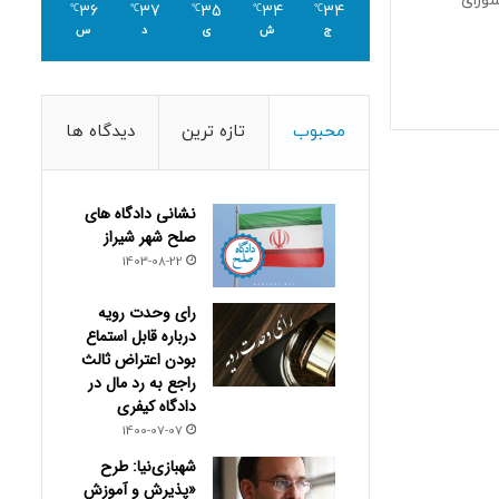
 شورای
36
37
35
34
34
℃
℃
℃
℃
℃
ج
ش
ی
د
س
محبوب
تازه ترین
دیدگاه ها
نشانی دادگاه های
صلح شهر شیراز
1403-08-22
رای وحدت رویه
درباره قابل استماع
بودن اعتراض ثالث
راجع به رد مال در
دادگاه کیفری
1400-07-07
شهبازی‌نیا: طرح
«پذیرش و آموزش