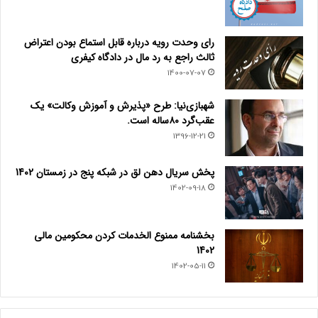
رای وحدت رویه درباره قابل استماع بودن اعتراض
ثالث راجع به رد مال در دادگاه کیفری
1400-07-07
شهبازی‌نیا: طرح «پذیرش و آموزش وکالت» یک
عقب‌گرد ۸۰ساله است.
1396-12-21
پخش سریال دهن لق در شبکه پنج در زمستان 1402
1402-09-18
بخشنامه ممنوع الخدمات کردن محکومین مالی
1402
1402-05-11