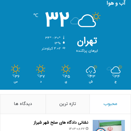
آب و هوا
32
℃
تهران
34º - 30º
13%
4.02 کیلومتر
ابرهای پراکنده
36
37
35
33
34
℃
℃
℃
℃
℃
ج
ش
ی
د
س
محبوب
تازه ترین
دیدگاه ها
نشانی دادگاه های صلح شهر شیراز
1403-08-22