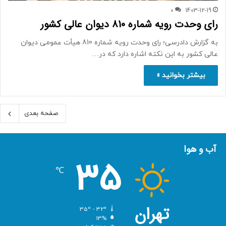
0
1403-12-19
رای وحدت رویه شماره 810 دیوان عالی کشور
به گزارش دادرسی؛ رای وحدت رویه شماره 810 هیأت عمومی دیوان
عالی کشور به این نکته اشاره دارد که در…
بیشتر بخوانید »
صفحه بعدی
آب و هوا
35
℃
تهران
35º - 32º
13%