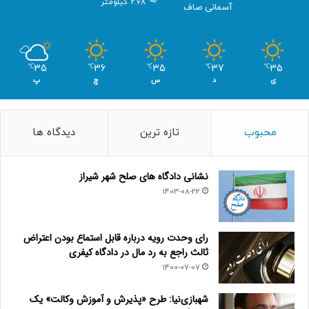
2.68 کیلومتر
آسمانی صاف
35
36
35
37
35
℃
℃
℃
℃
℃
ی
د
س
چ
پ
محبوب
تازه ترین
دیدگاه ها
نشانی دادگاه های صلح شهر شیراز
1403-08-22
رای وحدت رویه درباره قابل استماع بودن اعتراض
ثالث راجع به رد مال در دادگاه کیفری
1400-07-07
شهبازی‌نیا: طرح «پذیرش و آموزش وکالت» یک