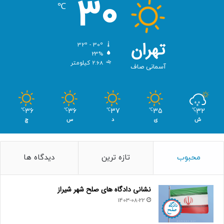
30
℃
تهران
32º - 30º
23%
2.68 کیلومتر
آسمانی صاف
36
36
37
35
32
℃
℃
℃
℃
℃
ش
ی
د
س
چ
محبوب
تازه ترین
دیدگاه ها
نشانی دادگاه های صلح شهر شیراز
1403-08-22