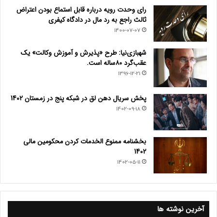
رای وحدت رویه درباره قابل استماع بودن اعتراض
ثالث راجع به رد مال در دادگاه کیفری
1400-07-07
شهبازی‌نیا: طرح «پذیرش و آموزش وکالت» یک
عقب‌گرد ۸۰ساله است.
1396-12-21
پخش سریال دهن لق در شبکه پنج در زمستان 1402
1402-09-18
بخشنامه ممنوع الخدمات کردن محکومین مالی
1402
1402-05-11
آخرین نوشته ها