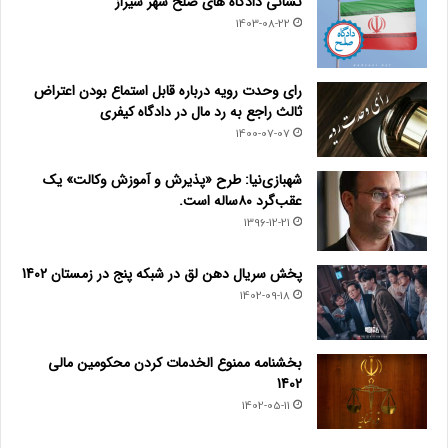
نشانی دادگاه های صلح شهر شیراز
1403-08-22
رای وحدت رویه درباره قابل استماع بودن اعتراض
ثالث راجع به رد مال در دادگاه کیفری
1400-07-07
شهبازی‌نیا: طرح «پذیرش و آموزش وکالت» یک
عقب‌گرد ۸۰ساله است.
1396-12-21
پخش سریال دهن لق در شبکه پنج در زمستان 1402
1402-09-18
بخشنامه ممنوع الخدمات کردن محکومین مالی
1402
1402-05-11