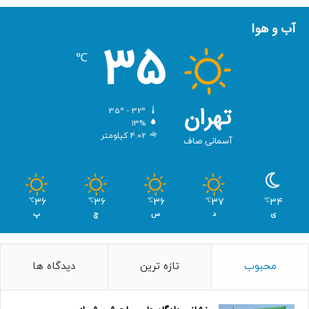
آب و هوا
35
℃
تهران
35º - 32º
13%
4.02 کیلومتر
آسمانی صاف
36
36
36
37
34
℃
℃
℃
℃
℃
ی
د
س
چ
پ
محبوب
تازه ترین
دیدگاه ها