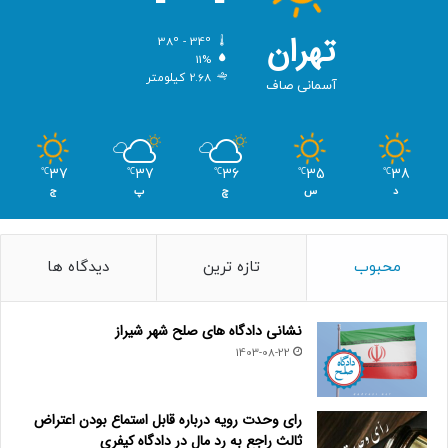
تهران
38º - 34º
11%
2.68 کیلومتر
آسمانی صاف
37
37
36
35
38
℃
℃
℃
℃
℃
د
س
چ
پ
ج
محبوب
تازه ترین
دیدگاه ها
نشانی دادگاه های صلح شهر شیراز
1403-08-22
رای وحدت رویه درباره قابل استماع بودن اعتراض
ثالث راجع به رد مال در دادگاه کیفری