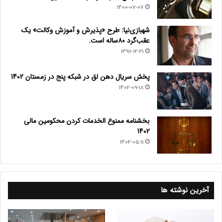
1400-07-07
شهبازی‌نیا: طرح «پذیرش و آموزش وکالت» یک
عقب‌گرد ۸۰ساله است.
1396-12-21
پخش سریال دهن لق در شبکه پنج در زمستان 1402
1402-09-18
بخشنامه ممنوع الخدمات کردن محکومین مالی
1402
1402-05-11
آخرین نوشته ها