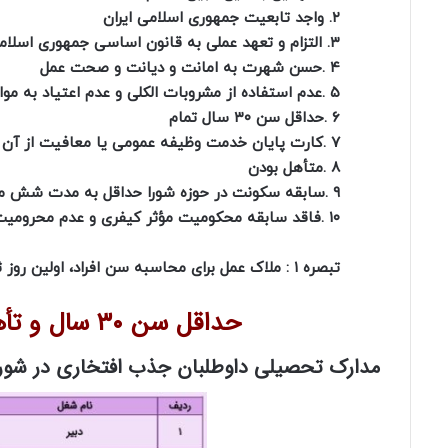
۲. واجد تابعیت جمهوری اسلامی ایران
۳. التزام و تعهد عملی به قانون اساسی جمهوری اسلامی ایران و ولایت فقیه
۴ .حسن شهرت به امانت و دیانت و صحت عمل
۵ .عدم استفاده از مشروبات الکلی و عدم اعتیاد به مواد مخدر یا روانگردان
۶ .حداقل سن ۳۰ سال تمام
۷ .کارت پایان خدمت وظیفه عمومی یا معافیت از آن برای مشمولان آن
۸ .متأهل بودن
۹ .سابقه سکونت در حوزه شورا حداقل به مدت شش ماه
۱۰ .فاقد سابقه محکومیت مؤثر کیفری و عدم محرومیت از حقوق اجتماعی
تبصره ۱ : ملاک عمل برای محاسبه سن افراد، اولین روز ثبت‌نام (25 آبان 1400) است.
حداقل سن ۳۰ سال و تأهل، از شرایط لازم برای داوطلبان است.
مدارک تحصیلی داوطلبان جذب افتخاری در شور