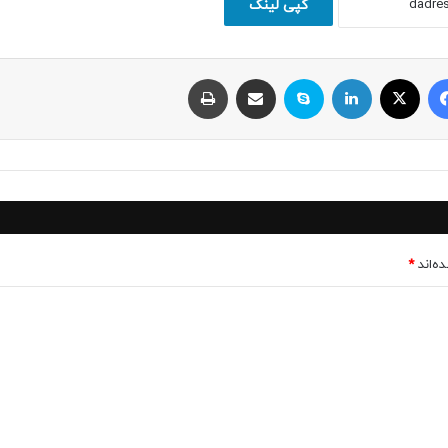
کپی لینک
فیسبوک
ایکس
لینکداین
اسکایپ
اشتراک با ایمیل
چاپ
ه‌اند
*