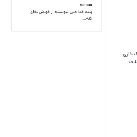
saraaa
بنده خدا حتی نتونسته از خودش دفاع
کنه......
مون-جذب-نیروهای-افتخاری-
ل اختلاف