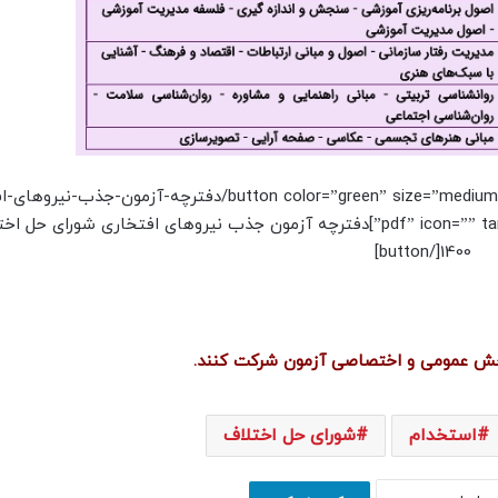
[button color=”green” size=”medium” link=”https://dadresi.net/wp-content/uploads/2021/11/دفترچه-آز
شورای-حل-اختلاف-1400.pdf” icon=”” target=”true” nofollow=”false”]دفترچه آزمون جذب نیروهای افتخاری شورای ح
1400[/button]
 بخش عمومی و اختصاصی آزمون شرکت کنند.
استخدام
شورای حل اختلاف