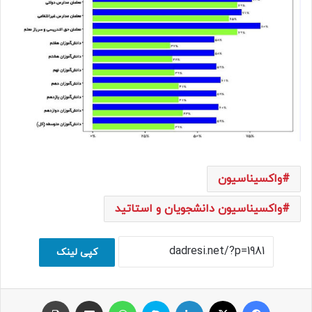
واکسیناسیون
واکسیناسیون دانشجویان و استاتید
کپی لینک
فیسبوک
ایکس
لینکداین
اسکایپ
واتس آپ
اشتراک با ایمیل
چاپ