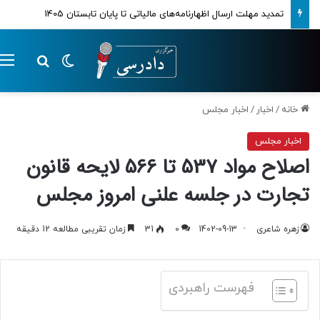
تمدید مهلت ارسال اظهارنامه‌های مالیاتی تا پایان تابستان 1405
تغییر پوسته
م
جستجو ب
خانه
/
اخبار
/
اخبار مجلس
اخبار مجلس
اصلاح مواد 537 تا 566 لایحه قانون
تجارت در جلسه علنی امروز مجلس
زهره شاعری
1402-09-13
0
31
زمان تقریبی مطالعه 12 دقیقه
فهرست راهبردی