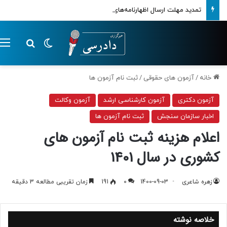
تمدید مهلت ارسال اظهارنامه‌های مالیاتی تا پایان تابستان 1405
تغییر پوسته
م
جستجو ب
خانه
/
آزمون های حقوقی
/
ثبت نام آزمون ها
آزمون دکتری
آزمون کارشناسی ارشد
آزمون وکالت
اخبار سازمان سنجش
ثبت نام آزمون ها
اعلام هزینه ثبت نام آزمون های
کشوری در سال 1401
زهره شاعری
1400-09-03
0
191
زمان تقریبی مطالعه 3 دقیقه
خلاصه نوشته