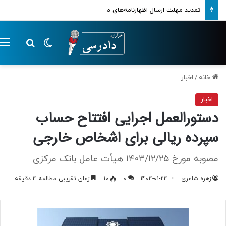
تمدید مهلت ارسال اظهارنامه‌های مالیاتی تا پایان تابستان 1405
تغییر پوسته
م
جستجو ب
خانه
/
اخبار
اخبار
دستورالعمل اجرایی افتتاح حساب
سپرده ریالی برای اشخاص خارجی
مصوبه مورخ ۱٤۰۳/۱۲/۲۵ هیأت عامل بانک مرکزی
زهره شاعری
1404-01-24
0
10
زمان تقریبی مطالعه 4 دقیقه