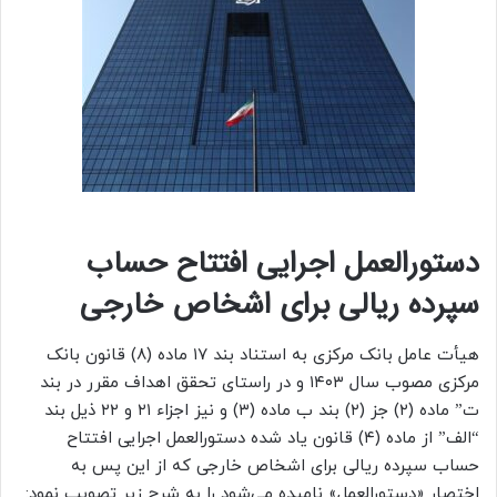
دستورالعمل اجرایی افتتاح حساب
سپرده ریالی برای اشخاص خارجی
هیأت عامل بانک مرکزی به استناد بند ۱۷ ماده (۸) قانون بانک
مرکزی مصوب سال ۱۴۰۳ و در راستای تحقق اهداف مقرر در بند
ت” ماده (۲) جز (۲) بند ب ماده (۳) و نیز اجزاء ۲۱ و ۲۲ ذیل بند
“الف” از ماده (۴) قانون یاد شده دستورالعمل اجرایی افتتاح
حساب سپرده ریالی برای اشخاص خارجی که از این پس به
اختصار «دستورالعمل» نامیده می‌شود را به شرح زیر تصویب نمود: