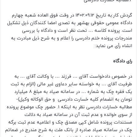
2.مطالبه خسارت دادرسی
گردش کار:به تاریخ 1402.09.12 در وقت فوق العاده شعبه چهارم
دادگاه عمومی حقوقی بهشهر به تصدی امضا کنندگان ذیل تشکیل
است. پرونده کلاسه … تحت نظر است و دادگاه با بررسی
مندرجات پرونده ختم دادرسی را اعلام و به شرح ذیل مبادرت به
انشاء رأی می نماید:
رای دادگاه
در خصوص دادخواست آقای … فرزند … با وکالت آقای … به
طرفیت آقای … به خواسته سایر دعاوی غیر مالی (الزام به ثبت
یک فقره چک به شماره … در سامانه صیاد به مبلغ 8 میلیارد
تومان به انضمام کلیه خسارت دادرسی و حق الوکاله وکیل)-
مطالبه خسارات دادرسی نظر به اینکه 1. حضور چک موضوع پرونده
از سوی خوانده و عدم ثبت آن در سامانه صیاد به دلالت
مستندات پرونده شامل کپی مصدق چک و اعلامیه عدم ثبت برگه
چک در سامانه صیاد صادره از بانک ملت به شرح مندرج در ضمائم