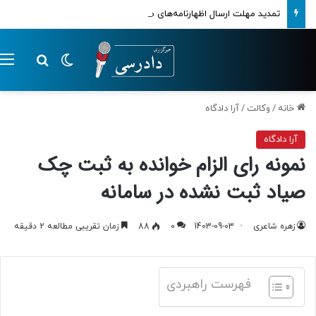
تمدید مهلت ارسال اظهارنامه‌های مالیاتی تا پایان تابستان 1405
تغییر پوسته
م
جستجو ب
خانه
/
وکالت
/
آرا دادگاه
آرا دادگاه
نمونه رای الزام خوانده به ثبت چک
صیاد ثبت نشده در سامانه
زهره شاعری
1403-09-03
0
88
زمان تقریبی مطالعه 2 دقیقه
فهرست راهبردی