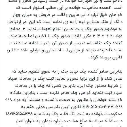
دادخواست و نیز اظهارات خوانده در جلسه رسیدگی محرز و مسلم
است. 2.عمده دفاعیات خوانده بر این مطلب استوار است که
خواهان طبق قرارداد فی مابین وکالت در فروش به میزان چهار
دانگ از ملک متنازع فیه را به وی نداده است که این امر ارتباطی
به موضوع صدور چک بابت حسن انجام تعهدات ندارد. 3. مطابق
مواد 21-6-5-4-3 مکرر قانون صدور چک با آخرین اصلاحیه صادر
کننده چک مکلف است پس از صدور آن را در سامانه صیاد ثبت
نماید تا دارنده بتواند از مزایای اسناد تجاری و مزایای ماده 23 این
قانون بهرمند گردد.
بنابراین صادر کننده چک نباید چک را به نحوی تنظیم نماید که
صادر کنند را از این مزایا محروم نماید، ثبت چک در سامانه صیاد
از شرایط دستور چک اس، بنابراین کسی که چک را در سامانه
صیاد ثبت ننماید گواهی چک صادر نکرده است ، بنابراین دادگاه
خواسته خواهان را مقرون به صحت دانسته و مستنداً به مواد 198-
299-331-502-515-519 قانون آیین دادرسی مدنی حکم به
محکومیت خوانده به ثبت یک فقره چک به شماره 182125155248
در سامانه صیاد به مبلغ هشت میلیارد تومان به عنوان اصل