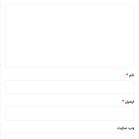
د
ی
د
گ
ا
ه
*
نام
*
ایمیل
*
وب‌ سایت