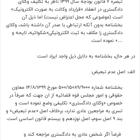
تبصره ۶ قانون بودجه سال ۱۳۹۹ ناظر به تکلیف وکلای
دادگستری در انعقاد «قرارداد وکالت به صورت الکترونیک»
است (موضوعی که محل اعتراض نیست) اما ذیل آن
بخشنامه بدون آنکه ارتباطی با صدر آن داشته باشد، وکلای
دادگستری را مکلف به ثبت الکترونیکی«شکوائیه، لایحه و
…» نموده است.
در هر حال، بخشنامه به دلایل ذیل واجد ایراد است:
الف: اصل عدم تبعیض:
بخشنامه شماره ۵۰۰/۱۵۰۸۹/۹۰۰۰ مورخ ۱۴/۸/۱۳۹۹ معاون
حقوقی و امور مجلس قوه قضائیه از ان جهت که صرفاً در
خصوص «وکلای دادگستری» تکلیفی وضع نموده است و
تسری به مراجعین عادی ندارد، برخلاف اصل «عدم تبعیض» و
بند ۹ اصل سوم، اصل نوزدهم و بیستم قانون اساسی است.
فرضاً اگر شخص عادی به دادگستری مراجعه کند و