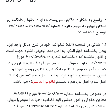
در پاسخ به شکایت مذکور، سرپرست معاونت حقوقی دادگستری
استان تهران به موجب لایحه شماره /۹۰۰۱ ۳۷۸۱/۱۰ – ۲۵/۱۴۰۱/۸
توضیح داده است:
1. ” شاکی در قسمت (الف) شکوائیه خود در شرح دلائل واجد ایراد
بودن بخشنامه فوق الذکر، به اصل عدم تبعیض اشاره نموده است
و اظهار داشته که «بخشنامه شماره 9000/15089/500 مورخ
۱۴/۸/۱۳۹۹ معاون حقوقی و امور مجلس قوه قضائیه از ان جهت
که صرفاً در خصوص «وکلای دادگستری» تکلیفی وضع نموده و
تسری به مراجعین عادی ندارد، برخلاف اصل «عدم تبعیض (بند ۹
اسل سوم؛ اصل نوزدهم و بیستم
قانونی اساسی
)» می باشد.
در خصوص بخشنامه شماره 9000/15089/500 مورخ ۱۴/۸/۱۳۹۹
معاون حقوقی و امور مجلس قوه قضائیه؛ هیات [عمومی] دیوان
عدالت اداری طی دادنامه شماره ۱۴۰۱۹۹۷۰۹۰۵۸۱۰۳۵۴ مورخ /