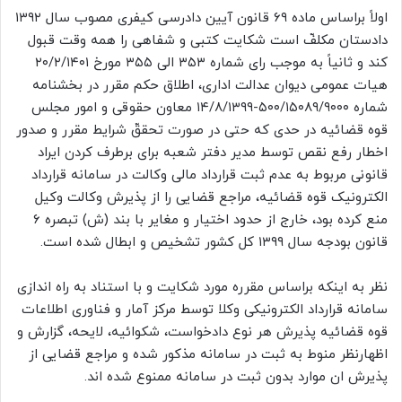
اولاً براساس ماده ۶۹ قانون آیین دادرسی کیفری مصوب سال ۱۳۹۲
دادستان مکلفّ است شکایت کتبی و شفاهی را همه وقت قبول
کند و ثانیاً به موجب رای شماره ۳۵۳ الی ۳۵۵ مورخ ۲۰/۲/۱۴۰۱
هیات عمومی دیوان عدالت اداری، اطلاق حکم مقرر در بخشنامه
شماره ۵۰۰/۱۵۰۸۹/۹۰۰۰-۱۴/۸/۱۳۹۹ معاون حقوقی و امور مجلس
قوه قضائیه در حدی که حتی در صورت تحققّ شرایط مقرر و صدور
اخطار رفع نقص توسط مدیر دفتر شعبه برای برطرف کردن ایراد
قانونی مربوط به عدم ثبت قرارداد مالی وکالت در سامانه قرارداد
الکترونیک قوه قضائیه، مراجع قضایی را از پذیرش وکالت وکیل
منع کرده بود، خارج از حدود اختیار و مغایر با بند (ش) تبصره ۶
قانون بودجه سال ۱۳۹۹ کل کشور تشخیص و ابطال شده است.
نظر به اینکه براساس مقرره مورد شکایت و با استناد به راه اندازی
سامانه قرارداد الکترونیکی وکلا توسط مرکز آمار و فناوری اطلاعات
قوه قضائیه پذیرش هر نوع دادخواست، شکوائیه، لایحه، گزارش و
اظهارنظر منوط به ثبت در سامانه مذکور شده و مراجع قضایی از
پذیرش ان موارد بدون ثبت در سامانه ممنوع شده اند.