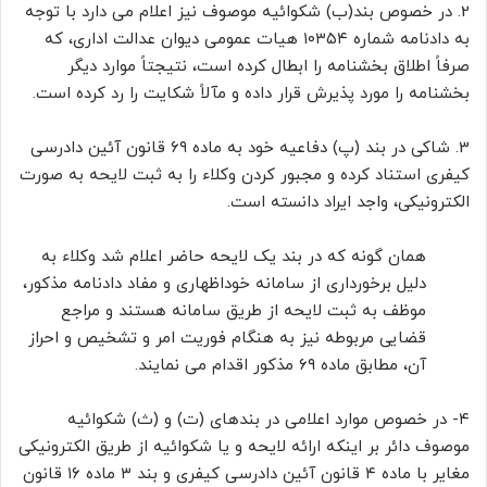
2. در خصوص بند(ب) شکوائیه موصوف نیز اعلام می دارد با توجه
به دادنامه شماره ۱۰۳۵۴ هیات عمومی دیوان عدالت اداری، که
صرفاً اطلاق بخشنامه را ابطال کرده است، نتیجتاً موارد دیگر
بخشنامه را مورد پذیرش قرار داده و مآلاً شکایت را رد کرده است.
3. شاکی در بند (پ) دفاعیه خود به ماده ۶۹ قانون آئین دادرسی
کیفری استناد کرده و مجبور کردن وکلاء را به ثبت لایحه به صورت
الکترونیکی، واجد ایراد دانسته است.
همان گونه که در بند یک لایحه حاضر اعلام شد وکلاء به
دلیل برخورداری از سامانه خوداظهاری و مفاد دادنامه مذکور،
موظف به ثبت لایحه از طریق سامانه هستند و مراجع
قضایی مربوطه نیز به هنگام فوریت امر و تشخیص و احراز
آن، مطابق ماده ۶۹ مذکور اقدام می نمایند.
۴- در خصوص موارد اعلامی در بندهای (ت) و (ث) شکوائیه
موصوف دائر بر اینکه ارائه لایحه و یا شکوائیه از طریق الکترونیکی
مغایر با ماده ۴ قانون آئین دادرسی کیفری و بند ۳ ماده ۱۶ قانون