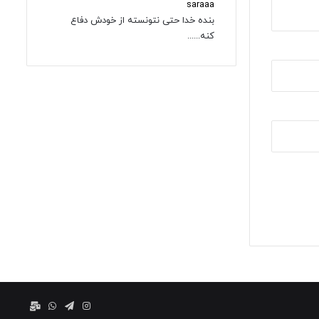
saraaa
بنده خدا حتی نتونسته از خودش دفاع
کنه......
اینستاگرام
تلگرام
واتس
ایمیل