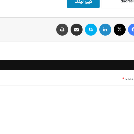
کپی لینک
فیسبوک
ایکس
لینکداین
اسکایپ
اشتراک با ایمیل
چاپ
ه‌اند
*