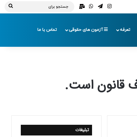
تلگرام
اینستاگرام
واتس آپ
ایمیل
جستج
برای
تعرفه
آزمون های حقوقی
تماس با ما
اف قانون است.
تبلیغات