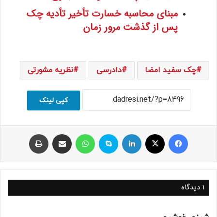
مبنای محاسبه خسارت تأخیر تأدیه چک
پس از گذشت مرور زمان
چک سفید امضا
دادرسی
نظریه مشورتی
کپی لینک
فیسبوک
ایکس
لینکداین
اسکایپ
واتس آپ
اشتراک با ایمیل
چاپ
1 دیدگاه
گ