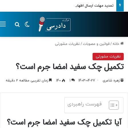
تمدید مهلت ارسال اظهارنامه‌های مالیاتی تا پایان تابستان 1405
تغییر پوسته
م
جستجو ب
خانه
/
قوانین و مصوبات
/
نظریات مشورتی
نظریات مشورتی
تکمیل چک سفید امضا جرم است؟
زهره شاعری
1403-04-27
1
140
زمان تقریبی مطالعه 2 دقیقه
فهرست راهبردی
آیا تکمیل چک سفید امضا جرم است؟