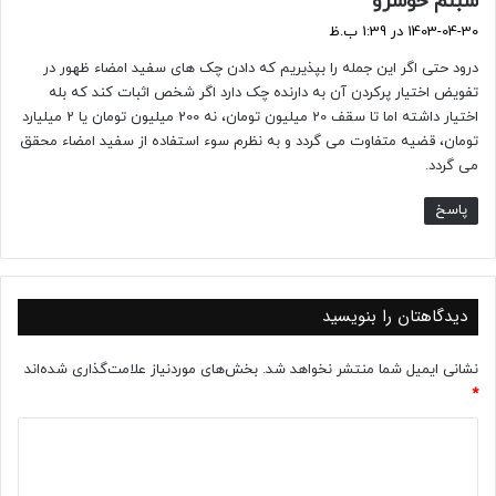
شبنم خوشرو
ف
1403-04-30 در 1:39 ب.ظ
ت
درود حتی اگر این جمله را بپذیریم که دادن چک های سفید امضاء ظهور در
:
تفویض اختیار پرکردن آن به دارنده چک دارد اگر شخص اثبات کند که بله
اختیار داشته اما تا سقف 20 میلیون تومان، نه 200 میلیون تومان یا 2 میلیارد
تومان، قضیه متفاوت می گردد و به نظرم سوء استفاده از سفید امضاء محقق
می گردد.
پاسخ
دیدگاهتان را بنویسید
نشانی ایمیل شما منتشر نخواهد شد.
بخش‌های موردنیاز علامت‌گذاری شده‌اند
*
د
ی