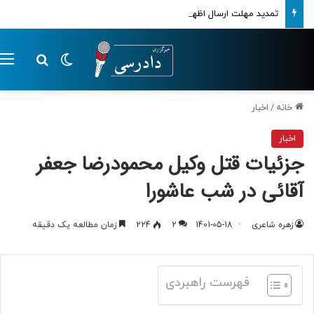
تمدید مهلت ارسال اظهارنامه‌های مالیاتی تا پایان تابستان 1405
تغییر پوسته
م
جستجو ب
خانه
/
اخبار
اخبار
جزئیات قتل وکیل محمودرضا جعفر
آقائی در شب عاشورا
زهره شاعری
1401-05-18
2
224
زمان مطالعه یک دقیقه
فهرست راهبردی