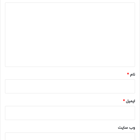
د
ی
د
گ
ا
ه
*
نام
*
ایمیل
*
وب‌ سایت