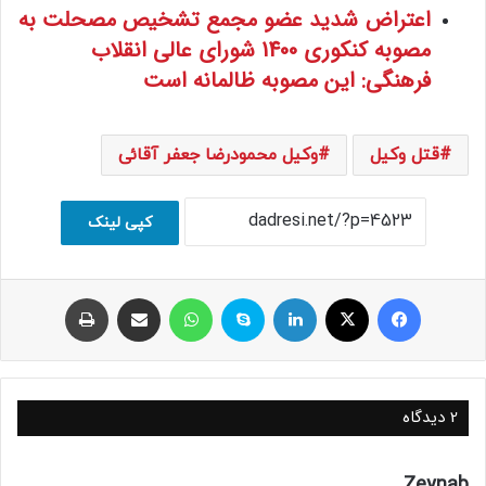
اعتراض شدید عضو مجمع تشخیص مصحلت به
مصوبه کنکوری 1400 شورای عالی انقلاب
فرهنگی: این مصوبه ظالمانه است
قتل وکیل
وکیل محمودرضا جعفر آقائی
کپی لینک
فیسبوک
ایکس
لینکداین
اسکایپ
واتس آپ
اشتراک با ایمیل
چاپ
2 دیدگاه
گ
Zeynab