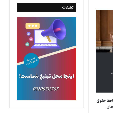
تبلیغات
حافظ حقوق
های