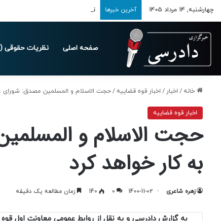
چهارشنبه, 14 مرداد 1405
تمدید مهلت ارسال اظهارنامه‌های مالیاتی
آخرین خبرها
صفحه اصلی
نظریات حقوقی (د
خانه
/
اخبار
/
اخبار قوه قضاییه
/
حجت‌ الاسلام و المسلمین مصدق: شورای عال
اخبار قوه قضاییه
حجت‌ الاسلام و المسلمین
به کار خواهد کرد
زهره شاعری
1400-11-02
0
140
زمان مطالعه یک دقیقه
به گزارش دادرسی و به نقل از روابط عمومی معاونت اول قوه