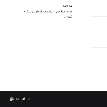
saraaa
بنده خدا حتی نتونسته از خودش دفاع
کنه......
اینستاگرام
تلگرام
واتس
ایمیل
آپ