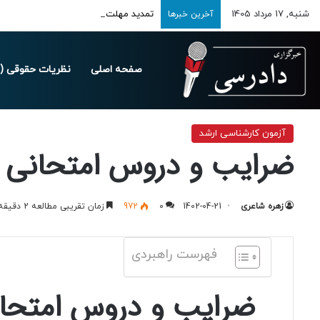
شنبه, 17 مرداد 1405
تمدید مهلت ارسال اظهارنامه‌های مالیاتی تا 
آخرین خبرها
صفحه اصلی
نظریات حقوقی (د
خانه
/
آزمون های حقوقی
/
آزمون کارشناسی ارشد
/
ضرایب و دروس امتحانی آزمون
آزمون کارشناسی ارشد
ضرایب و دروس امتحانی آزمون کا
زهره شاعری
1402-04-21
0
972
زمان تقریبی مطالعه 2 دقیقه
فهرست راهبردی