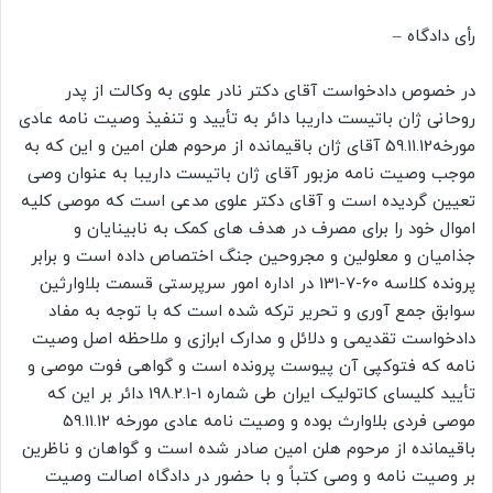
رأی دادگاه –
در خصوص دادخواست آقای دکتر نادر علوی به وکالت از پدر
روحانی ژان باتیست داریبا دائر به تأیید و تنفیذ وصیت نامه عادی
مورخه59.11.12 آقای ژان باقیمانده از مرحوم هلن امین و این که به
موجب وصیت نامه مزبور آقای ژان باتیست داریبا به عنوان وصی
تعیین گردیده است و آقای دکتر علوی مدعی است که موصی کلیه
اموال خود را برای مصرف در هدف های کمک به نابینایان و
جذامیان و معلولین و مجروحین جنگ اختصاص داده است و برابر
پرونده کلاسه 60-7-131 در اداره امور سرپرستی قسمت بلاوارثین
سوابق جمع آوری و تحریر ترکه شده است که با توجه به مفاد
دادخواست تقدیمی و دلائل و مدارک ابرازی و ملاحظه اصل وصیت
نامه که فتوکپی آن پیوست پرونده است و گواهی فوت موصی و
تأیید کلیسای کاتولیک ایران طی شماره 1-198.2.1 دائر بر این که
موصی فردی بلاوارث بوده و وصیت نامه عادی مورخه 59.11.12
باقیمانده از مرحوم هلن امین صادر شده است و گواهان و ناظرین
بر وصیت نامه و وصی کتباً و با حضور در دادگاه اصالت وصیت