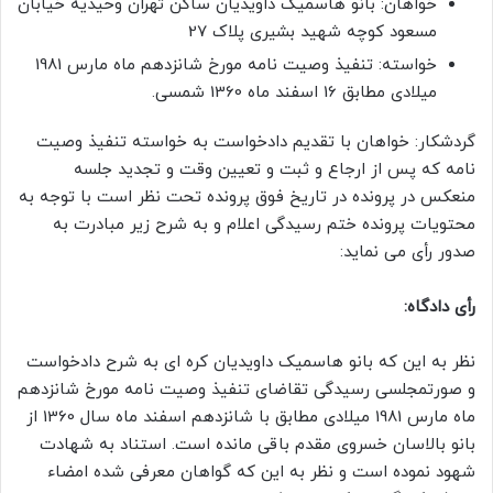
خواهان: بانو هاسمیک داویدیان ساکن تهران وحیدیه خیابان
مسعود کوچه شهید بشیری پلاک 27
خواسته: تنفیذ وصیت نامه مورخ شانزدهم ماه مارس 1981
میلادی مطابق 16 اسفند ماه 1360 شمسی.
گردشکار: خواهان با تقدیم دادخواست به خواسته تنفیذ وصیت
نامه که پس از ارجاع و ثبت و تعیین وقت و تجدید جلسه
منعکس در پرونده در تاریخ فوق پرونده تحت نظر است با توجه به
محتویات پرونده ختم رسیدگی اعلام و به شرح زیر مبادرت به
صدور رأی می نماید:
رأی دادگاه:
نظر به این که بانو هاسمیک داویدیان کره ای به شرح دادخواست
و صورتمجلسی رسیدگی تقاضای تنفیذ وصیت نامه مورخ شانزدهم
ماه مارس 1981 میلادی مطابق با شانزدهم اسفند ماه سال 1360 از
بانو بالاسان خسروی مقدم باقی مانده است. استناد به شهادت
شهود نموده است و نظر به این که گواهان معرفی شده امضاء