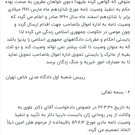
متوفی که گواهی کرده علیهذا دعوی خواهان مقرون به صحت بوده
حکم به تنفیذ وصیت نامه مورخ شانزدهم ماه مارس 1981 میلادی
برابر با شانزدهم اسفند ماه سال 1360 صادر و اعلام می گردد که
وصیت نامه به اداره اموال بلاصاحب جهت اقدام ارسال گردد و
چون موصی در حکومت جمهوری اسلامی زندگی می کرده لذا
بایستی احکام و مقررات دادگاههای جمهوری اسلامی را پذیرا باشد
که به عنوان وصیت تا ثلث بیشتر نمی تواند وصیت کند و دو ثلث
بقیه از ماترک را بایستی تحویل اداره اموال بلاصاحب تحویل نماید
تا به مصارف امور خیریه و جنگ زدگان برسد.
رییس شعبه اول دادگاه مدنی خاص تهران.
2.- بسمه تعالی:
به تاریخ 62.3.30 در خصوص دادخواست آقای دکتر علوی به
وکالت از پدر روحانی ژان باتیست داریبا دائر به تأیید و تنفیذ
وصیت نامه عادی مورخ 59.11.12 باقیمانده از مرحوم هلن امین ذیلاً
اتخاذ تصمیم می گردد: