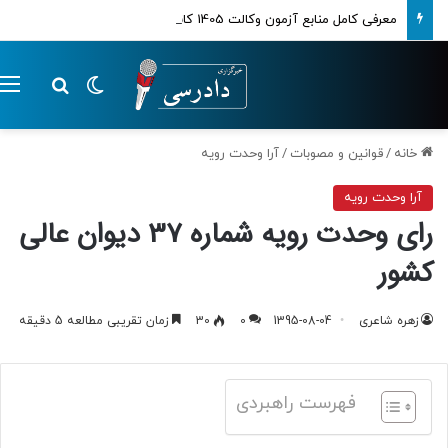
معرفی کامل منابع آزمون وکالت 1405 کانون‌های وکلای دادگستری
تغییر پوسته
م
جستجو ب
خانه
/
قوانین و مصوبات
/
آرا وحدت رویه
آرا وحدت رویه
رای وحدت رویه شماره 37 دیوان عالی
کشور
زهره شاعری
1395-08-04
0
30
زمان تقریبی مطالعه 5 دقیقه
فهرست راهبردی