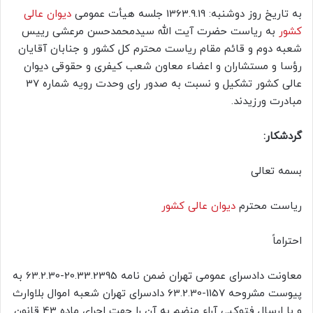
به تاریخ روز دوشنبه: 1363.9.19 جلسه هیأت عمومی
دیوان عالی
کشور
به ریاست حضرت آیت الله سیدمحمدحسن مرعشی رییس
شعبه دوم و قائم مقام ریاست محترم کل کشور و جنابان آقایان
رؤسا و مستشاران و اعضاء معاون شعب کیفری و حقوقی دیوان
عالی کشور تشکیل و نسبت به صدور رای وحدت رویه شماره 37
مبادرت ورزیدند.
گردشکار:
بسمه تعالی
ریاست محترم
دیوان عالی کشور
احتراماً
معاونت دادسرای عمومی تهران ضمن نامه 20.33.2395-63.2.30 به
پیوست مشروحه 1157-63.2.30 دادسرای تهران شعبه اموال بلاوارث
و با ارسال فتوکپی آراء منضم به آن را جهت اجرای ماده 43 قانون