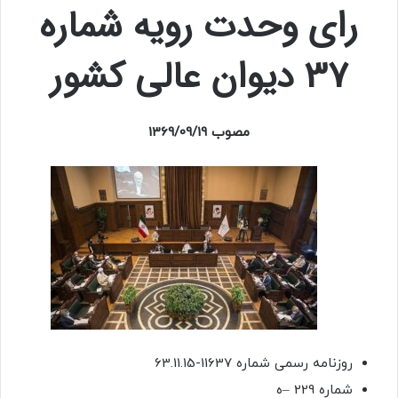
رای وحدت رویه شماره
37 دیوان عالی کشور
مصوب 1369/09/19
روزنامه رسمی شماره 11637-63.11.15
شماره 229 –ه