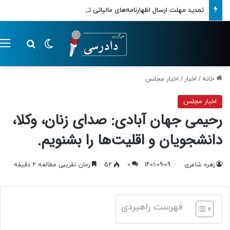
تمدید مهلت ارسال اظهارنامه‌های مالیاتی تا پایان تابستان 1405
تغییر پوسته
م
جستجو ب
خانه
/
اخبار
/
اخبار مجلس
اخبار مجلس
رحیمی جهان آبادی: صدای زنان، وکلا،
دانشجویان و اقلیت‌ها را بشنویم.
زهره شاعری
1401-09-09
0
52
زمان تقریبی مطالعه 2 دقیقه
فهرست راهبردی