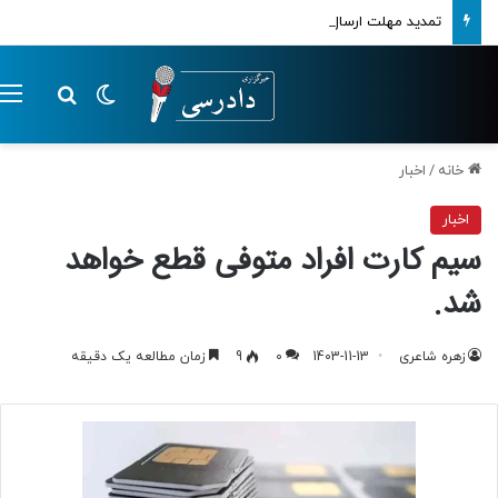
تمدید مهلت ارسال اظهارنامه‌های مالیاتی تا پایان تابستان 1405
تغییر پوسته
م
جستجو ب
خانه
/
اخبار
اخبار
سیم کارت افراد متوفی قطع خواهد
شد.
زهره شاعری
1403-11-13
0
9
زمان مطالعه یک دقیقه