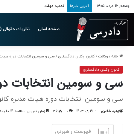
جمعه, 16 مرداد 1405
تمدید مهلت ارسال اظهارنامه‌های مالیاتی تا 
آخرین خبرها
صفحه اصلی
نظریات حقوقی (د
خانه
/
وکالت
/
کانون وکلای دادگستری
/
سی و سومین انتخابات دوره هیات م
کانون وکلای دادگستری
سی و سومین انتخابات دور
سی و سومین انتخابات دوره هیات مدیره کانو
زهره شاعری
1403-08-19
0
36
زمان تقریبی مطالعه 14 دقیقه
فهرست راهبردی