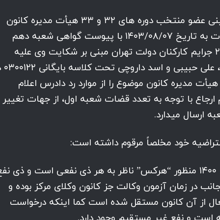
پس از ارجاع پرونده، آقای سید کاظم حسینی عضو منتخب دوره های ۳۲ و ۳۳ هیأت مدیره کانون
وکلای دادگستری مرکز طی مرقومه ای مثبوت به تاریخ ۱۴۰۳/۰۸/۰۷ با پیوست گواهی شعبه دهم
بازپرسی دادسرای عمومی و انقلاب ناحیه ۲۸ جرایم کارکنان دولت تهران مبنی بر شکایت وی علیه
مستشاران وقت شعبه آقایان جواد صا
ابطه با پرونده مربوط به انتخابات دوره ۳۲ هیأت مدیره کانون موضوع را از موارد رد دادرس اعلام
 ارجاع با توجه به تعدد قضات شعبه اول، از جهات تغییر
ه ارسال میدارد.
تراضیه خود مخلصاً مرقوم داشته است:
طبق ماده ۲۵ آیین نامه اجرایی مصوب ۱۴۰۰ منظور “هرکس” ناظر به هر ذی نفعی است و ذی نف
نب در زمان آزمون وکالت جز کانون وکلای مرکز بوده و
غال از آن کانون مستقل شده است کما اینکه درخواست
شته است و نفع غیر مستقیم وجود دارد.