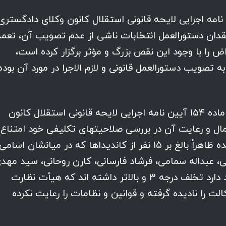
نامه اجرایی لایحه قانونی استقلال کانون وکلای دادگستری
ماده ۱۶۱ آن و نقص فقدان دستورالعمل انتخابات ناشی از عدم تصویب آن، تعمد
ض را با وجود این نقص بزرگ و مؤثر برگزار کرده است،
 تصویب دستورالعمل قانونی و لازم الاجرا در مورد آن بوده
(۲) هیأت نظارت به مجازات تبعی مقرر در ماده ۱۵۴ آیین نامه اجرایی لایحه قانونی استقلال کانون
عمال و رعایت آن در بررسی صلاحیتهای تکلیفی خود امتناع
کرده است. طبق برآورد و اطلاعات کسب شده ظاهراً بالغ بر ۱۵ نفر از کاندیداها که در میانشان اسامی
، عبداله سمامی، فرشاد فارسانی، کارن روحانی، سید مهد
حجتی و خانم سوده حامد توسلی) نیز وجود دارد تخلف درجه ۳ و بالاتر داشته اند که هیأت نظارت
ت را نادیده گرفته و قوانین و نظامات را رعایت نکرده