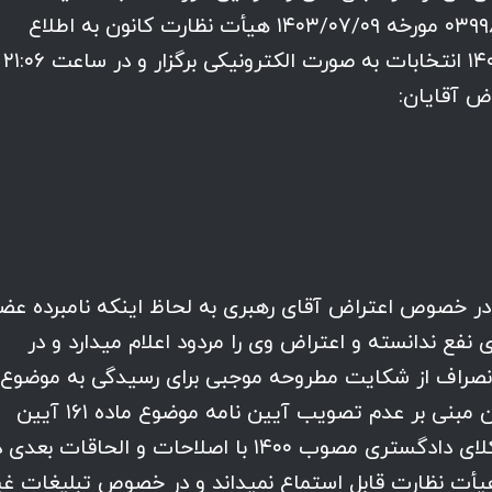
مدیره مراتب طی اطلاعیه شماره ۰۳۹۹۸۰۰۰۷۰۲۶ مورخه ۱۴۰۳/۰۷/۰۹ هیأت نظارت کانون به اطلاع
مخاطبین میرسد سپس در تاریخ ۱۴۰۳/۰۷/۱۹ انتخابات به صورت الکترونیکی برگزار و در ساعت ۲۱:۰۶
اض آقایان:
، در خصوص اعتراض آقای رهبری به لحاظ اینکه نامبرده عض
ی نفع ندانسته و اعتراض وی را مردود اعلام میدارد و در
صراف از شکایت مطروحه موجبی برای رسیدگی به موضوع
نمیداند و در خصوص اعتراض آقای دادستان مبنی بر عدم تصویب آیین نامه موضوع ماده ۱۶۱ آیین
نامه اجرایی لایحه قانونی استقلال کانون وکلای دادگستری مصوب ۱۴۰۰ با اصلاحات و الحاقات بع
ع به هیأت نظارت قابل استماع نمیداند و در خصوص تبلیغات غی