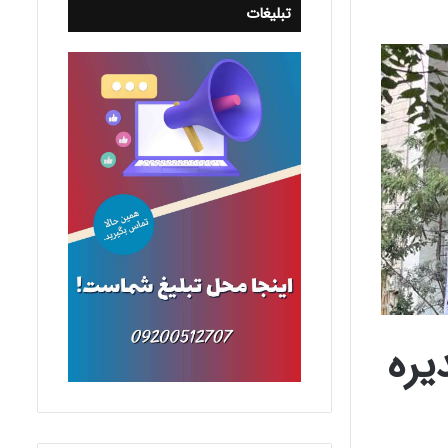
تبلیغات
یره