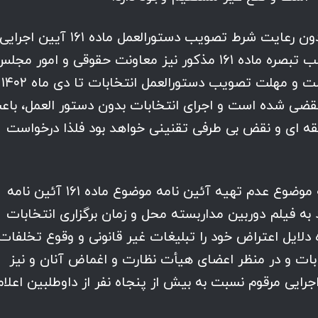
اجرای انتخابات برخلاف اذن شارع و بدون رعایت شرط تصویب دستورالعمل ماده ۱۶۱ آیین اجرایی
مرقوم ظرف شش ماه، بی اعتبار بوده و حسب تبصره ماده ۱۶۱ مذکور نیز معاونت حقوقی و امور مج
قوه قضائیه در این خصوص اقدام نکرده است و مهلت تصویب دستورالعمل انتخابات تا دی ماه ۱۴۰۲
 منقضی شده است و اجرای انتخابات بدون دستور العمل، باع
 ای و نقض بی طرفی تقنینی خواهد بود فلذا درخواست
نیز ضمن پرداختن به موضوع عدم تهیه آئین نامه موضوع ماده ۱۶۱ آئین نامه
د به فیلم دوربین مداربسته محل و زمان برگزاری انتخابات
لایل اعتراض خود را تبلیغات غیر قانونی و وقوع تخلفات
ابات و در منظر اعضای هیأت نظارت و اغماض آنان و نیز
ات ماده ۱۵۴ آئین نامه اجرایی مرقوم نسبت به بیش از پنجاه نفر از داوطلبین اعلا