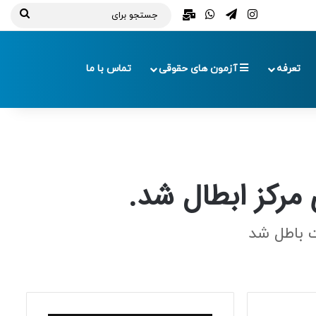
تلگرام
اینستاگرام
واتس آپ
ایمیل
جستج
برای
تعرفه
آزمون های حقوقی
تماس با ما
مرکز ابطال شد.
ت باطل شد