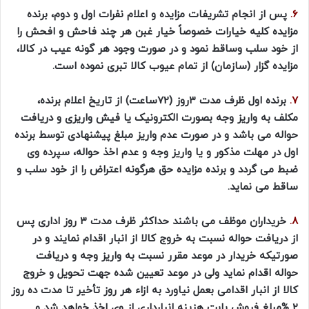
6.
پس از انجام تشریفات مزایده و اعلام نفرات اول و دوم، برنده
مزایده کلیه خیارات خصوصاً خیار غبن هر چند فاحش و افحش را
از خود سلب وساقط نمود و در صورت وجود هر گونه عیب در کالا،
مزایده گزار (سازمان) از تمام عیوب کالا تبری نموده است.
7.
برنده اول ظرف مدت ۳روز (72ساعت) از تاریخ اعلام برنده،
مکلف به واریز وجه بصورت الکترونیک یا فیش واریزی و دریافت
حواله می باشد و در صورت عدم واریز مبلغ پیشنهادی توسط برنده
اول در مهلت مذکور و یا واریز وجه و عدم اخذ حواله، سپرده وی
ضبط می گردد و برنده مزایده حق هرگونه اعتراض را از خود سلب و
ساقط می نماید.
8.
خریداران موظف می باشند حداکثر ظرف مدت ۳ روز اداری پس
از دریافت حواله نسبت به خروج کالا از انبار اقدام نمایند و در
صورتیکه خریدار در موعد مقرر نسبت به واریز وجه و دریافت
حواله اقدام نماید ولی در موعد تعیین شده جهت تحویل و خروج
کالا از انبار اقدامی بعمل نیاورد به ازاء هر روز تأخیر تا مدت ده روز
۲ %مبلغ فروش بابت هزینه انبارداری از وی اخذ خواهد شد و