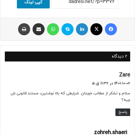
کپی لینک
فیسبوک
ایکس
لینکداین
اسکایپ
واتس آپ
اشتراک با ایمیل
چاپ
2 دیدگاه
گ
Zare
ف
1401-10-02 در 11:36 ق.ظ
ت
سلام و تشکر از مطالب خوبتان. شرایطی که بالا نوشتین، مستند قانونی ش
:
چیه؟
پاسخ
گ
zohreh.shaeri