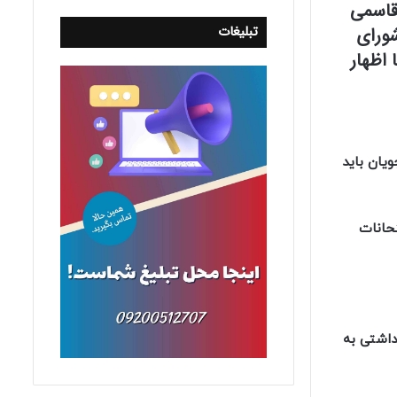
قاسمی
تبلیغات
ورای
 اظهار
یان باید
تحانات
داشتی به