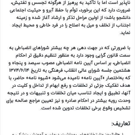
ناپذیر است اما با تأکید به پرهیز از هرگونه تجسس و تفتیش،
ضرورت دارد که این برخورد، توأم با حفظ آبرو و حیثیت اجتماعی
دانشجو باشد؛ از اولین مراحل تذکر و ارشاد آغاز شده و زمینه
اجتناب از تخلف و میل به اصلاح را در فرد خاطی و محیط ایجاد
نماید.
با ضرورتی که در جهت دهی هر چه بیشتر شوراهای انضباطی به
سمت قانون گرایی وجود دارد به منظور تنظیم دقیق تر احکام
انضباطی، بر اساس آیین نامه انضباطی مصوب سیصد و پنجاه و
هشتمین جلسه شورای عالی انقلاب فرهنگی به تاریخ ۱۳۷۴/۶/۱۴
که به‌اختصار «آیین نامه» نامیده می‌شود «شیوه نامه» حاضر، با
هدف تفکیک جزئی تر تخلفات و رفع ابهام از تداخل و کلیت در
آنها، تطبیق و ایجاد تناسب میان تخلفات و تنبیهات و در نتیجه
وحدت رویه بیشتر در احکام صادره و نیز تعیین مراجع صالحه برای
تشخیص وقوع برخی تخلفات تدوین شده است.
تعاریف:
وزارتین:
وزارتخانه‌های بهداشت درمان و آموزش پزشکی و