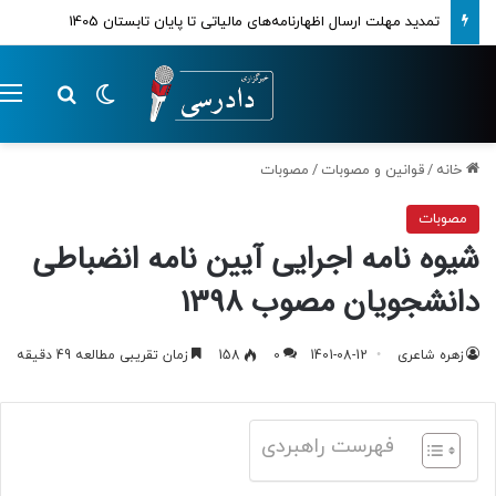
تمدید مهلت ارسال اظهارنامه‌های مالیاتی تا پایان تابستان 1405
تغییر پوسته
م
جستجو ب
خانه
/
قوانین و مصوبات
/
مصوبات
مصوبات
شیوه نامه اجرایی آیین نامه انضباطی
دانشجویان مصوب 1398
زهره شاعری
1401-08-12
0
158
زمان تقریبی مطالعه 49 دقیقه
فهرست راهبردی