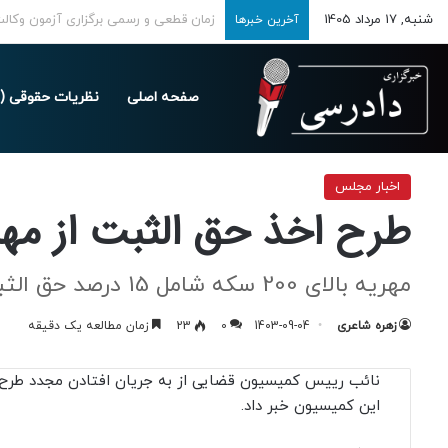
شنبه, 17 مرداد 1405
تمدید مهلت ارسال اظهارنامه‌های مالیاتی تا 
آخرین خبرها
صفحه اصلی
نظریات حقوقی (د
خانه
/
اخبار
/
اخبار مجلس
/
طرح اخذ حق الثبت از مهریه در دستور کار ک
اخبار مجلس
طرح اخذ حق الثبت از مه
مهریه بالای 200 سکه شامل 15 درصد حق الثبت می‌شود
زهره شاعری
1403-09-04
0
23
زمان مطالعه یک دقیقه
نائب رییس کمیسیون قضایی از به جریان افتادن مجدد طرح ا
این کمیسیون خبر داد.