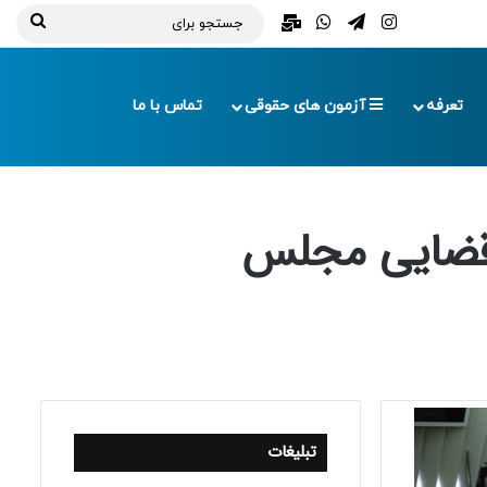
تلگرام
اینستاگرام
واتس آپ
ایمیل
جستج
برای
تعرفه
آزمون های حقوقی
تماس با ما
 قضایی مجلس
تبلیغات