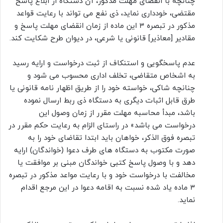
چنانچه با انقضای مهلت مذکور، آن دستگاه از ابلاغ پاسخ
مقتضی، خودداری نماید، ذی نفع می تواند با رعایت قواعد
مذکور در تبصره ۳ این ماده از زمان انقضای مهلت پاسخ و
مقادیر [معاذیر] قانونی یا شرعی، در دیوان طرح شکایت کند.
عدم پاسخگویی و استنکاف از ثبت درخواست و ارایه رسید
به اشخاص متقاضی، تخلف اداری محسوب می شود و
چنانچه شاکی، خواسته خود را از طریق اظهار نامه قانونی یا
طرق قابل اثبات دیگری به دستگاه ذی ربط ارسال نموده
باشد، مبدأ محاسبه مهلت مقرر از زمان وصول این
درخواست می باشد» در راستای الزام به رعایت حکم مقرر در
تبصره فوق الذکر، خواهان باید ابتدا تقاضای خود را به
صورت مکتوب به دستگاه های طرف دعوا (خواندگان) ارایه
دهد و با وصول پاسخ کتبی خواندگان مبنی بر موافقت یا
مخالفت با درخواست خود و با رعایت مواعد مذکور در تبصره
۳ ماده یاد شده نسبت به اقامه دعوا در این مرجع اقدام
نماید.