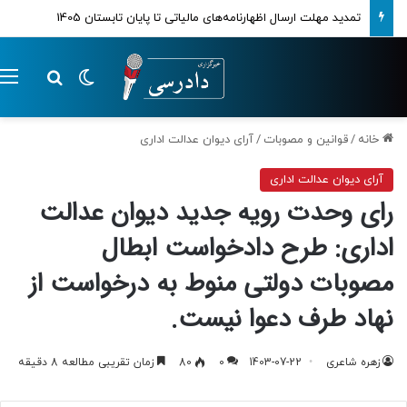
تمدید مهلت ارسال اظهارنامه‌های مالیاتی تا پایان تابستان 1405
تغییر پوسته
م
جستجو ب
خانه
/
قوانین و مصوبات
/
آرای دیوان عدالت اداری
آرای دیوان عدالت اداری
رای وحدت رویه جدید دیوان عدالت
اداری: طرح دادخواست ابطال
مصوبات دولتی منوط به درخواست از
نهاد طرف دعوا نیست.
زهره شاعری
1403-07-22
0
80
زمان تقریبی مطالعه 8 دقیقه