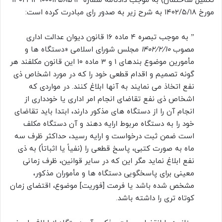
تکمیل ساختمان) به موجب دادنامه شماره ۱۴۰۲۳۱۳۹۰۰۰۱۲۵۸۵۹۳
مورخ ۱۴۰۲/۵/۱۸ به شرح زیر به صدور رای مبادرت کرده است:
” به موجب تبصره ۴ ماده ۱۶ قانون دیوان عدالت اداری
مصوب
۱۴۰۲/۲/۱۰
مجلس شورای اسلامی «دستگاه ها و
مأمورین موضوع بندهای ۱ و ۳ ماده ۱۰ این قانون مکلفند هر
گونه تصمیم و اقدام قطعی خود را که در مورد اشخاص ذی
نفع اتخاذ می نمایند به آنها ابلاغ کنند. در مواردی که
اشخاص ذی نفع تقاضای انجام امر اداری یا خودداری از
انجام آن را از دستگاه های مذکور دارند، ابتدا باید تقاضای
خود را به دستگاه مربوط ارایه دهند و آن دستگاه مکلف
است ضمن ثبت درخواست و ارایه رسید، حداکثر ظرف سه
ماه به صورت کتبی، پاسخ قطعی را (نفیاً یا اثباتاً) به ذی
نفع ابلاغ نماید مگر این که در سایر قوانین، ظرف زمانی
معینی برای پاسخگویی دستگاه ها و مأموران مذکور،
مشخص شده باشد یا فرمت [فوریت] موضوع، اقتضای زمان
کوتاه تری را داشته باشد.