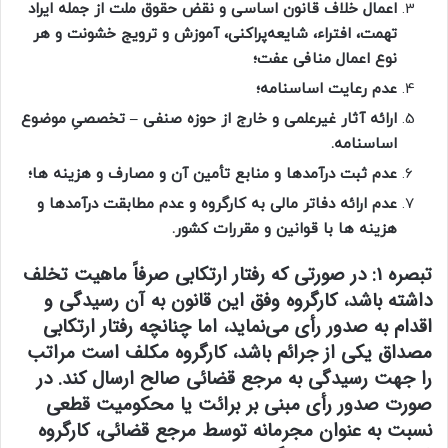
اعمال خلاف قانون اساسی و نقض حقوق ملت از جمله ایراد
تهمت، افتراء، شایعه‌پراکنی، آموزش و ترویج خشونت و هر
نوع اعمال منافی عفت؛
عدم رعایت اساسنامه؛
ارائه آثار غیرعلمی و خارج از حوزه صنفی – تخصصیِ موضوع
اساسنامه.
عدم ثبت درآمدها و منابع تأمین آن و مصارف و هزینه ها؛
عدم ارائه دفاتر مالی به کارگروه و عدم مطابقت درآمدها و
هزینه ها با قوانین و مقررات کشور.
تبصره 1:
در صورتی که رفتار ارتکابی صرفاً ماهیت تخلف
داشته باشد، کارگروه وفق این قانون به آن رسیدگی و
اقدام به صدور رأی می‌نماید، اما چنانچه رفتار ارتکابی
مصداق یکی از جرائم باشد، کارگروه مکلف است مراتب
را جهت رسیدگی به مرجع قضائی صالح ارسال کند. در
صورت صدور رأی مبنی بر برائت یا محکومیت قطعی
نسبت به عنوان مجرمانه توسط مرجع قضائی، کارگروه