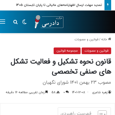
تمدید مهلت ارسال اظهارنامه‌های مالیاتی تا پایان تابستان 1405
تغییر پوسته
م
جستجو ب
خانه
/
قوانین و مصوبات
قوانین و مصوبات
مجموعه قوانین
قانون نحوه تشکیل و فعالیت تشکل
های صنفی تخصصی
مصوب 23 بهمن 1401 شورای نگهبان
زهره شاعری
1401-12-08
0
58
زمان تقریبی مطالعه 16 دقیقه
فهرست راهبردی