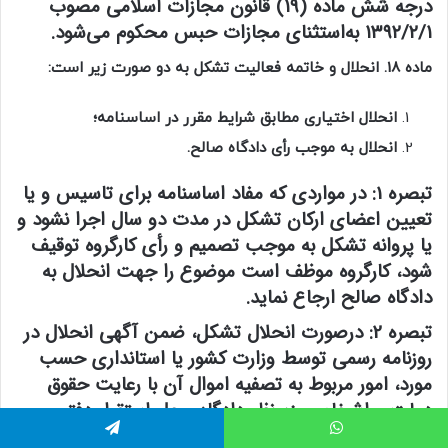
درجه شش ماده (۱۹) قانون مجازات اسلامی مصوب
۱۳۹۲/۲/۱ به‌استثنای مجازات حبس محکوم می‌شود.
ماده 18. انحلال و خاتمه فعالیت تشکل به دو صورت زیر است:
انحلال اختیاری مطابق شرایط مقرر در اساسنامه؛
انحلال به موجب رأی دادگاه صالح.
تبصره 1:
در مواردی که مفاد اساسنامه برای تاسیس و یا
تعیین اعضای ارکان تشکل در مدت دو سال اجرا نشود و
یا پروانه تشکل به موجب تصمیم و رأی کارگروه توقیف
شود، کارگروه موظف است موضوع را جهت انحلال به
دادگاه صالح ارجاع نماید. ‌‌‌‌‌‌‌
تبصره 2:
درصورت انحلال تشکل، ضمن آگهی انحلال در
روزنامه رسمی توسط وزارت کشور یا استانداری حسب
مورد، امور مربوط به تصفیه اموال آن با رعایت حقوق
دولت و اشخاص، زیرنظر دادگاه محل استقرار دفتر
تشکل با حضور نماینده وزارت کشور یا استانداری حسب
اتس آپ
تلگرام