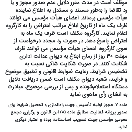
موظف است در مدت مقرر دلایل عدم صدور مجوز و یا
رد تقاضا را به‌طور مستند و مستدل به اطلاع نماینده
هیأت مؤسس برساند. اعضای هیأت مؤسس می توانند
ظرف یک ماه از تاریخ ابلاغ مراتب اعتراض را به کارگروه
اعلام نمایند. کارگروه مکلف است ظرف یک ماه به
اعتراض پاسخ دهد. در صورت رد مجدد درخواست از
سوی کارگروه،‌ اعضای هیأت مؤسس می توانند ظرف
مهلت ۳۰ روز از زمان ابلاغ به دیوان عدالت اداری
شکایت کنند. در صورت شکایت شاکی نسبت به
تشخیص شرایط، رعایت ضوابط قانونی و تطبیق موضوع
و فرایند، شعبه دیوان مکلف است ضمن دریافت دلایل
دستگاه استعلام‌شونده و پس از بررسی موضوع، مبادرت
به انشای رأی ماهوی نماید.
ماده 7. مجوز اولیه تأسیس جهت راه‌اندازی و تحصیل شرایط برای
صدور پروانه فعالیت مطابق ماده (۸) این قانون و برگزاری مجمع
عمومی مؤسس جهت تصویب اساسنامه بوده و اعتبار دیگری
ندارد.