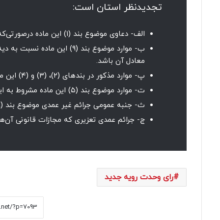
تجدیدنظر استان است:
الف- دعاوی موضوع بند (۱) این ماده درصورتی‌که خواسته بیشتر از نصف نصاب مذکور در آن بند باشد.
ب- موارد موضوع بند (۹) این 
معادل آن باشد.
پ- موارد مذکور در بندهای (۲)، (۳) و (۴) این ماده.
ت- موارد موضوع بند (۵) این ماده مشروط به اینکه اصل دعوا قابل اعتراض باشد.
ث- جنبه عمومی جرائم غیر عمدی موضوع بند (۹) درصورتی‌که مجازات قانونی آن درجه شش یا بیشتر باشد.
ج- جرائم عمدی تعزیری که مجازات قانونی آن‌
رای وحدت رویه جدید