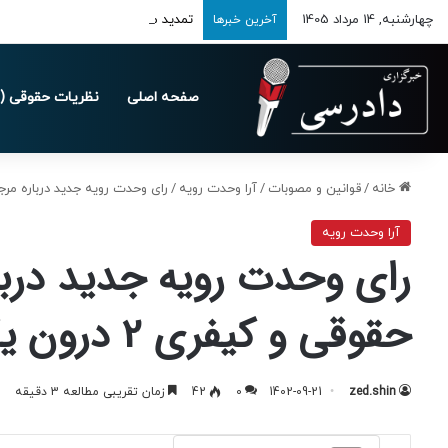
چهارشنبه, 14 مرداد 1405
تمدید مهلت ارسال اظهارنامه‌های مالیاتی
آخرین خبرها
صفحه اصلی
نظریات حقوقی (د
خانه
/
قوانین و مصوبات
/
آرا وحدت رویه
/
رای وحدت رویه جدید درباره مرجع صال
آرا وحدت رویه
رای وحدت رویه جدید دربا
حقوقی و کیفری 2 درون یک استان
zed.shin
1402-09-21
0
42
زمان تقریبی مطالعه 3 دقیقه