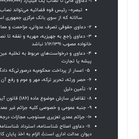
۱- دعاوی مالی تا نصاب یک میلیارد (۱,۰۰۰,۰۰۰,۰۰۰) ریال
تبصره
–
رئیس قوه قضائیه می‌تواند نصاب م
سالانه که از سوی بانک مرکزی جمهوری اسلا
۲- دعاوی حقوقی تصرف عدوانی، مزاحمت و ممانعت از حق
خانواده مصوب ۱/۱۲/۱۳۹۱ نباشد
۴- دعاوی و درخواست‌های مربوط به تخلیه عین 
پیشه یا تجارت
۵- اعسار از پرداخت محکوم‌به درصورتی‌که دادگاه صلح نسبت به اصل دعوی رسیدگی کرده باشد.
۶- حصر ورثه، تحریر ترکه، مهر و موم و رفع آن
۷- تأمین دلیل
۸- تقاضای سازش موضوع ماده (۱۸۶) قانون آیین دادرسی دادگاه‌های عمومی و انقلاب (در امور مدنی) مصوب ۲۱/۱/۱۳۷۹
۹- جنبه عمومی و خصوصی کلیه جرائم غیر عمدی ناشی از کار یا تصادفات رانندگی
۱۰- جرائم عمدی تعزیری مستوجب مجازات درجه هفت و هشت
۱۱- دعاوی اصلاح شناسنامه، استرداد شناسنا
دیوان عدالت اداری است)، الزام به اخذ پایان کا