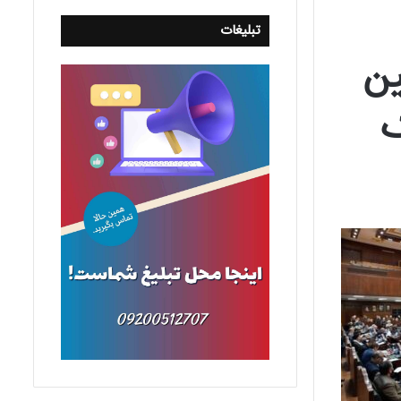
تبلیغات
ین
ون یک