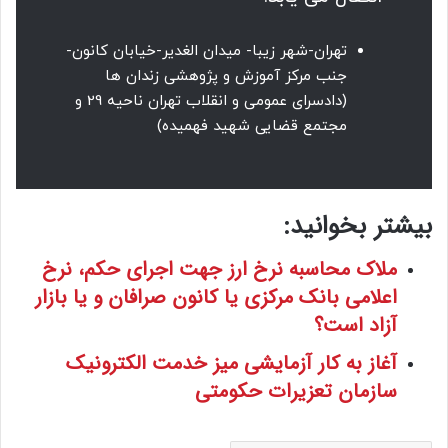
تهران-شهر زیبا- میدان الغدیر-خیابان کانون-
جنب مرکز آموزش و پژوهشی زندان ها
(دادسرای عمومی و انقلاب تهران ناحیه 29 و
مجتمع قضایی شهید فهمیده)
بیشتر بخوانید:
ملاک محاسبه نرخ ارز جهت اجرای حکم، نرخ
اعلامی بانک مرکزی یا کانون صرافان و یا بازار
آزاد است؟
آغاز به کار آزمایشی میز خدمت الکترونیک
سازمان تعزیرات حکومتی