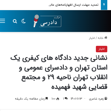
تمدید مهلت ارسال اظهارنامه‌های مالیاتی تا پایان تابستان 1405
تغییر پوسته
م
جستجو ب
خانه
/
اخبار
اخبار
نشانی جدید دادگاه های کیفری یک
استان تهران و دادسرای عمومی و
انقلاب تهران ناحیه 29 و مجتمع
قضایی شهید فهمیده
زهره شاعری
1401-11-13
1
100
زمان مطالعه یک دقیقه