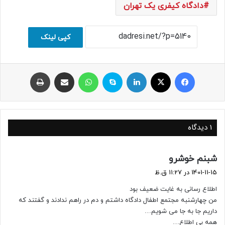
دادگاه کیفری یک تهران
کپی لینک
فیسبوک
ایکس
لینکداین
اسکایپ
واتس آپ
اشتراک با ایمیل
چاپ
1 دیدگاه
گ
شبنم خوشرو
ف
1401-11-15 در 11:27 ق.ظ
ت
اطلاع رسانی به غایت ضعیف بود
:
من چهارشنبه مجتمع اطفال دادگاه داشتم و دم در راهم ندادند و گفتند که
داریم جا به جا می شویم…
همه بی اطلاع…