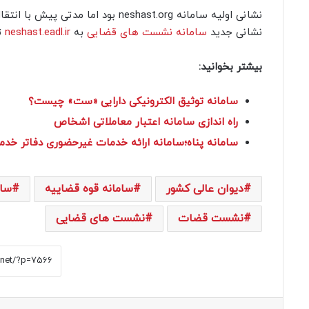
نشانی اولیه سامانه neshast.org بو
نشانی جدید
سامانه نشست های قضایی
به
neshast.eadl.ir
ت
بیشتر بخوانید:
سامانه توثیق الکترونیکی دارایی «ست» چیست؟
راه اندازی سامانه اعتبار معاملاتی اشخاص
سامانه پناه؛سامانه ارائه خدمات غیرحضوری دفاتر خد
دیوان عالی کشور
سامانه قوه قضاییه
سا
نشست قضات
نشست های قضایی