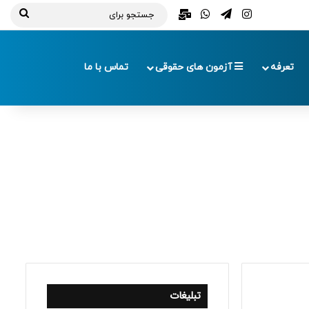
تلگرام
اینستاگرام
واتس آپ
ایمیل
جستج
برای
تعرفه
آزمون های حقوقی
تماس با ما
تبلیغات