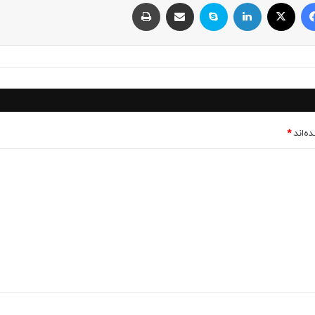
فیسبوک
ایکس
لینکداین
اسکایپ
اشتراک با ایمیل
چاپ
ه‌اند
*