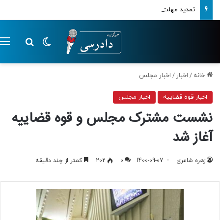
تمدید مهلت ارسال اظهارنامه‌های مالیاتی تا پایان تابستان 1405
تغییر پوسته
م
جستجو ب
خانه
/
اخبار
/
اخبار مجلس
اخبار قوه قضاییه
اخبار مجلس
نشست مشترک مجلس و قوه قضاییه
آغاز شد
زهره شاعری
1400-09-07
0
202
کمتر از چند دقیقه