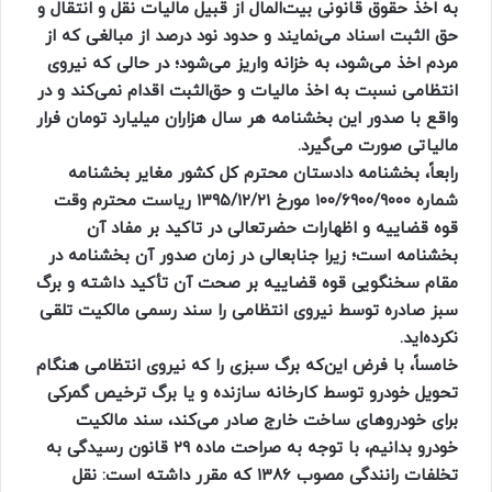
به اخذ حقوق قانونی بیت‌المال از قبیل مالیات نقل و انتقال و
حق الثبت اسناد می‌نمایند و حدود نود درصد از مبالغی که از
مردم اخذ می‌شود، به خزانه واریز می‌شود؛ در حالی که نیروی
انتظامی نسبت به اخذ مالیات و حق‌الثبت اقدام نمی‌کند و در
واقع با صدور این بخشنامه هر سال هزاران میلیارد تومان فرار
مالیاتی صورت می‌گیرد.
رابعاً، بخشنامه دادستان محترم کل کشور مغایر بخشنامه
شماره ۱۰۰/۶۹۰۰/۹۰۰۰ مورخ ۱۳۹۵/۱۲/۲۱ ریاست محترم وقت
قوه قضاییه و اظهارات حضرتعالی در تاکید بر مفاد آن
بخشنامه است؛ زیرا جنابعالی در زمان صدور آن بخشنامه در
مقام سخنگویی قوه قضاییه بر صحت آن تأکید داشته و برگ
سبز صادره توسط نیروی انتظامی را سند رسمی مالکیت تلقی
نکرده‌اید.
خامساً، با فرض این‌که برگ سبزی را که نیروی انتظامی هنگام
تحویل خودرو توسط کارخانه سازنده و یا برگ ترخیص گمرکی
برای خودروهای ساخت خارج صادر می‌کند، سند مالکیت
خودرو بدانیم، با توجه به صراحت ماده ۲۹ قانون رسیدگی به
تخلفات رانندگی مصوب ۱۳۸۶ که مقرر داشته است: نقل