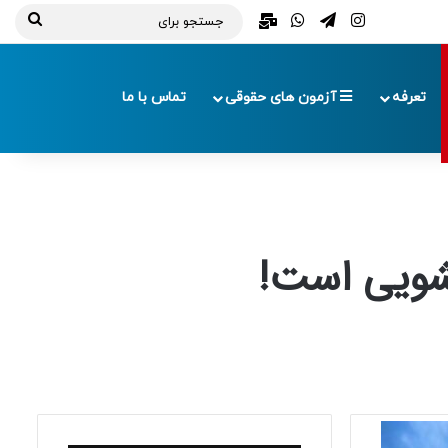
تلگرام
اینستاگرام
واتس آپ
ایمیل
جستج
برای
تعرفه
آزمون های حقوقی
تماس با ما
شویی است!