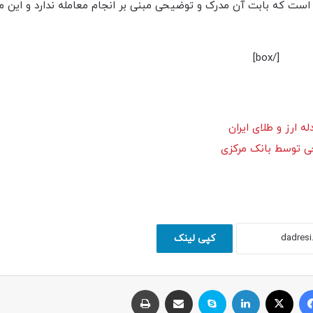
است که بابت آن مدرک و توضیحی مبنی بر انجام معامله ندارد و این 
[/box]
 ارز و طلای ایران
جی توسط بانک مرکزی
کپی لینک
فیسبوک
ایکس
لینکداین
اسکایپ
اشتراک با ایمیل
چاپ