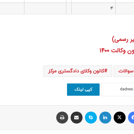
۴
وکالت 1400
سوالات
کانون وکلای دادگستری مرکز
کپی لینک
فیسبوک
ایکس
لینکداین
اسکایپ
اشتراک با ایمیل
چاپ