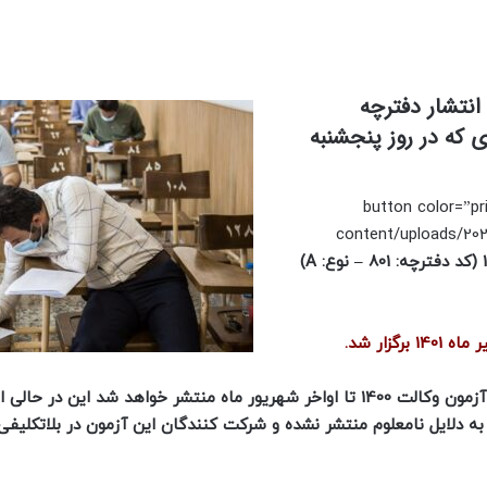
 1401.05.11 نسبت به انتشار دفترچه
ای دادگستری که در روز پنجشنبه
[button color=”pr
content/uploads/202
کد دفترچه: 801 – نوع: A
)
براساس گفته های مسئولین اتحادیه سراسری اسکودا نتایج آزمون وکالت 1400 تا اواخر شهریور ماه منتشر خواهد شد این
به دلایل نامعلوم منتشر نشده و شرکت کنندگان این آزمون در بلاتکلیفی