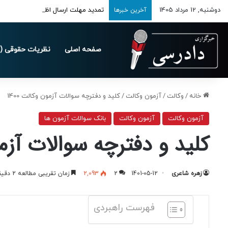
دوشنبه, 12 مرداد 1405
تمدید مهلت ارسال اظهارنامه‌های مالیاتی ت
آخرین خبرها
صفحه اصلی
نظریات حقوقی (د
خانه
/
وکالت
/
آزمون وکالت
/
کلید و دفترچه سوالات آزمون وکالت 1400
آزمون وکالت
آزمون وکالت
بانک سوالات آزمون ها
کلید و دفترچه سوالات آزمون
زهره شاعری
1401-05-12
2
2,093
زمان تقریبی مطالعه 2 دقیقه
فهرست راهبردی