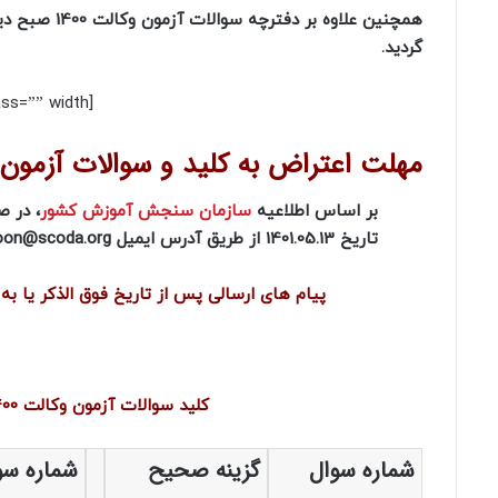
همچنین علاوه بر دفترچه سوالات آزمون وکالت 1400 صبح دیروز کلید سوالات آزمون وکالت 1400 توسط
گردید.
[box type=”error” align=”” class=”” width=””]
مهلت اعتراض به کلید و سوالات آزمون وکالت
بر اساس اطلاعیه
سازمان سنجش آموزش کشور
، در 
تاریخ 1401.05.13 از طریق آدرس ایمیل azmoon@scoda.org به اسکودا اعلام نمایید.
پیام های ارسالی پس از تاریخ فوق الذکر یا ب
کلید سوالات آزمون وکالت 1400 کانون وکلای دادگستری(کد دفترچه: ۸۰۱ – نوع: A)
شماره سوال
گزینه صحیح
شماره سو