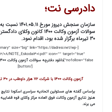
دادرسی نت؛
سازمان سنجش دیروز مورخ
سوالات آزمون وکالت 1400 کانون وکل
30 تیرماه برگزار شده بود، اقدام نمود.
imary” size=”big” link=”https://dadresi.net/wp-
2/08/NOTE_Eskoda1401.pdf” icon=”” target=”true”
nofollow=”false”]
دانلود دفترچه سوالات آزمون وکالت 1400 (
[/button]
آزمون وکالت 1400 با شرکت 72 هزار داوطلب در ۳۰ تیر ماه 1401 برگزار شد.
هنوز نتایج آزمون وکالت فوق العاده مرکز وکلای قوه قضاییه 
می برند.