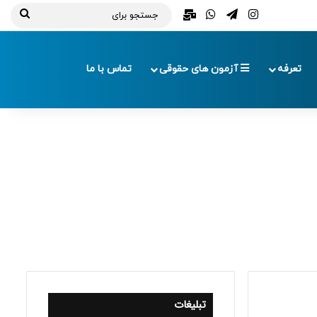
تلگرام
اینستاگرام
واتس آپ
ایمیل
جستج
برای
تعرفه
آزمون های حقوقی
تماس با ما
تبلیغات